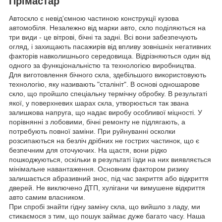
Прімастар
Автоскло є невід'ємною частиною конструкції кузова
автомобіля. Незалежно від марки авто, скло поділяються на
три види - це вітрові, бічні та задні. Всі вони забезпечують
огляд, і захищають пасажирів від впливу зовнішніх негативних
факторів навколишнього середовища. Відрізняються один від
одного за функціональністю та технологією виробництва.
Для виготовлення бічного скла, здебільшого використовують
технологію, яку називають "сталініт". В основі одношарове
скло, що пройшло спеціальну термічну обробку. В результаті
якої, у поверхневих шарах скла, утворюється так звана
залишкова напруга, що надає виробу особливої міцності. У
порівнянні з лобовими, бічні ремонту не підлягають, а
потребують повної заміни. При руйнуванні осколки
розсипаються на безліч дрібних не гострих частинок, що є
безпечним для оточуючих. На щастя, вони рідко
пошкоджуються, оскільки в результаті їзди на них виявляється
мінімальне навантаження. Основним фактором ризику
залишається абразивний знос, під час закриття або відкриття
дверей. Не виключено ДТП, хулігани чи вимушене відкриття
авто самим власником.
При спробі знайти гідну заміну скла, що вийшло з ладу, ми
стикаємося з тим, що пошук займає дуже багато часу. Наша