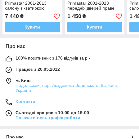
Primastar 2001-2013
Primastar 2001-2013
Prim
салону з кватиркою
передніх дверей праве
сало
переднє ліве
база
7 440
1 450
1 4
₴
₴
Купити
Купити
Про нас
100% позитивних з 176 відгуків за рік
Працює з 20.05.2012
м. Київ
Подольский, пер. Академика Зелинского, 8а, Київ,
Україна
Контакти
Сьогодні працює з 10:00 до 19:00
Показати весь графік роботи
Про нас