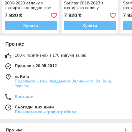
2006-2023 салону з
Sprinter 2018-2023 з
Spri
кватиркою переднє ліве
кватиркою салону
кват
середня база
переднє праве
пере
7 920
7 920
7 9
₴
₴
Купити
Купити
Про нас
100% позитивних з 176 відгуків за рік
Працює з 20.05.2012
м. Київ
Подольский, пер. Академика Зелинского, 8а, Київ,
Україна
Контакти
Сьогодні вихідний
Показати весь графік роботи
Про нас