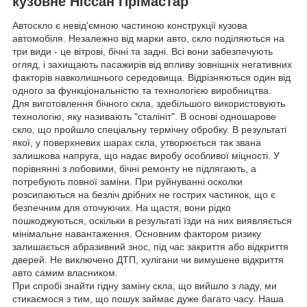
кузовне Ніссан Прімастар
Автоскло є невід'ємною частиною конструкції кузова
автомобіля. Незалежно від марки авто, скло поділяються на
три види - це вітрові, бічні та задні. Всі вони забезпечують
огляд, і захищають пасажирів від впливу зовнішніх негативних
факторів навколишнього середовища. Відрізняються один від
одного за функціональністю та технологією виробництва.
Для виготовлення бічного скла, здебільшого використовують
технологію, яку називають "сталініт". В основі одношарове
скло, що пройшло спеціальну термічну обробку. В результаті
якої, у поверхневих шарах скла, утворюється так звана
залишкова напруга, що надає виробу особливої міцності. У
порівнянні з лобовими, бічні ремонту не підлягають, а
потребують повної заміни. При руйнуванні осколки
розсипаються на безліч дрібних не гострих частинок, що є
безпечним для оточуючих. На щастя, вони рідко
пошкоджуються, оскільки в результаті їзди на них виявляється
мінімальне навантаження. Основним фактором ризику
залишається абразивний знос, під час закриття або відкриття
дверей. Не виключено ДТП, хулігани чи вимушене відкриття
авто самим власником.
При спробі знайти гідну заміну скла, що вийшло з ладу, ми
стикаємося з тим, що пошук займає дуже багато часу. Наша