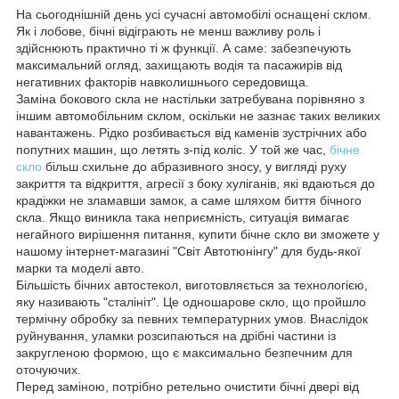
На сьогоднішній день усі сучасні автомобілі оснащені склом.
Як і лобове, бічні відіграють не менш важливу роль і
здійснюють практично ті ж функції. А саме: забезпечують
максимальний огляд, захищають водія та пасажирів від
негативних факторів навколишнього середовища.
Заміна бокового скла не настільки затребувана порівняно з
іншим автомобільним склом, оскільки не зазнає таких великих
навантажень. Рідко розбивається від каменів зустрічних або
попутних машин, що летять з-під коліс. У той же час,
бічне
скло
більш схильне до абразивного зносу, у вигляді руху
закриття та відкриття, агресії з боку хуліганів, які вдаються до
крадіжки не зламавши замок, а саме шляхом биття бічного
скла. Якщо виникла така неприємність, ситуація вимагає
негайного вирішення питання, купити бічне скло ви зможете у
нашому інтернет-магазині "Світ Автотюнінгу" для будь-якої
марки та моделі авто.
Більшість бічних автостекол, виготовляється за технологією,
яку називають "сталініт". Це одношарове скло, що пройшло
термічну обробку за певних температурних умов. Внаслідок
руйнування, уламки розсипаються на дрібні частини із
закругленою формою, що є максимально безпечним для
оточуючих.
Перед заміною, потрібно ретельно очистити бічні двері від