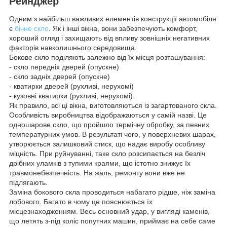
Рейнджер
Одним з найбільш важливих елементів конструкції автомобіля
є
бічне скло
. Як і інші вікна, вони забезпечують комфорт,
хороший огляд і захищають від впливу зовнішніх негативних
факторів навколишнього середовища.
Бокове скло поділяють залежно від їх місця розташування:
- скло передніх дверей (опускне)
- скло задніх дверей (опускне)
- кватирки дверей (рухливі, нерухомі)
- кузовні кватирки (рухливі, нерухомі).
Як правило, всі ці вікна, виготовляються із загартованого скла.
Особливість виробництва відображаються у самій назві. Це
одношарове скло, що пройшло термічну обробку, за певних
температурних умов. В результаті чого, у поверхневих шарах,
утворюється залишковий стиск, що надає виробу особливу
міцність. При руйнуванні, таке скло розсипається на безліч
дрібних уламків з тупими краями, що істотно знижує їх
травмонебезпечність. На жаль, ремонту вони вже не
підлягають.
Заміна бокового скла проводиться набагато рідше, ніж заміна
лобового. Багато в чому це пояснюється їх
місцезнаходженням. Весь основний удар, у вигляді каменів,
що летять з-під коліс попутних машин, приймає на себе саме