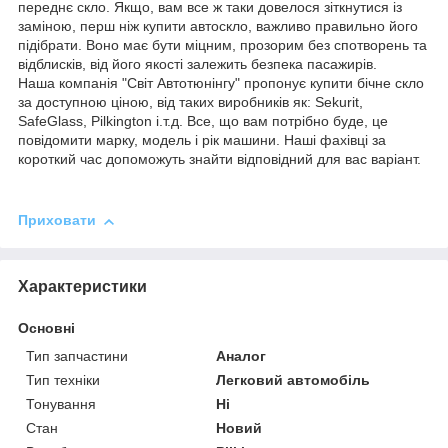
переднє скло. Якщо, вам все ж таки довелося зіткнутися із
заміною, перш ніж купити автоскло, важливо правильно його
підібрати. Воно має бути міцним, прозорим без спотворень та
відблисків, від його якості залежить безпека пасажирів.
Наша компанія "Світ Автотюнінгу" пропонує купити бічне скло
за доступною ціною, від таких виробників як: Sekurit,
SafeGlass, Pilkington і.т.д. Все, що вам потрібно буде, це
повідомити марку, модель і рік машини. Наші фахівці за
короткий час допоможуть знайти відповідний для вас варіант.
Приховати
Характеристики
Основні
Тип запчастини
Аналог
Тип техніки
Легковий автомобіль
Тонування
Ні
Стан
Новий