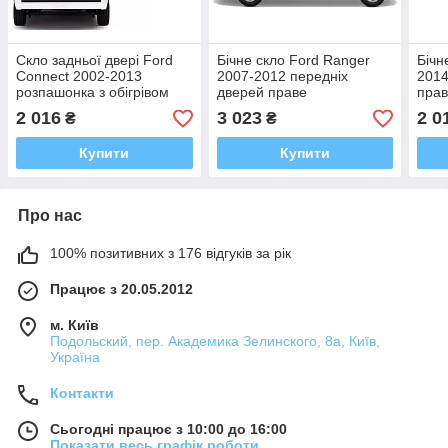
Скло задньої двері Ford
Бічне скло Ford Ranger
Бічн
Connect 2002-2013
2007-2012 передніх
2014
розпашонка з обігрівом
дверей праве
прав
праве
2 016
3 023
2 0
₴
₴
Купити
Купити
Про нас
100% позитивних з 176 відгуків за рік
Працює з 20.05.2012
м. Київ
Подольский, пер. Академика Зелинского, 8а, Київ,
Україна
Контакти
Сьогодні працює з 10:00 до 16:00
Показати весь графік роботи