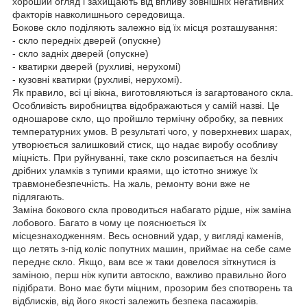
хороший огляд і захищають від впливу зовнішніх негативних
факторів навколишнього середовища.
Бокове скло поділяють залежно від їх місця розташування:
- скло передніх дверей (опускне)
- скло задніх дверей (опускне)
- кватирки дверей (рухливі, нерухомі)
- кузовні кватирки (рухливі, нерухомі).
Як правило, всі ці вікна, виготовляються із загартованого скла.
Особливість виробництва відображаються у самій назві. Це
одношарове скло, що пройшло термічну обробку, за певних
температурних умов. В результаті чого, у поверхневих шарах,
утворюється залишковий стиск, що надає виробу особливу
міцність. При руйнуванні, таке скло розсипається на безліч
дрібних уламків з тупими краями, що істотно знижує їх
травмонебезпечність. На жаль, ремонту вони вже не
підлягають.
Заміна бокового скла проводиться набагато рідше, ніж заміна
лобового. Багато в чому це пояснюється їх
місцезнаходженням. Весь основний удар, у вигляді каменів,
що летять з-під коліс попутних машин, приймає на себе саме
переднє скло. Якщо, вам все ж таки довелося зіткнутися із
заміною, перш ніж купити автоскло, важливо правильно його
підібрати. Воно має бути міцним, прозорим без спотворень та
відблисків, від його якості залежить безпека пасажирів.