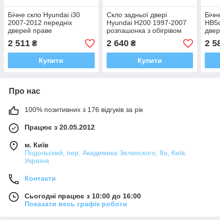
Бічне скло Hyundai i30
Скло задньої двері
Бічн
2007-2012 передніх
Hyundai H200 1997-2007
HB5d
дверей праве
розпашонка з обігрівом
двер
ліве
2 511
2 640
2 5
₴
₴
Купити
Купити
Про нас
100% позитивних з 176 відгуків за рік
Працює з 20.05.2012
м. Київ
Подольский, пер. Академика Зелинского, 8а, Київ,
Україна
Контакти
Сьогодні працює з 10:00 до 16:00
Показати весь графік роботи