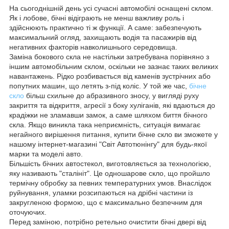
На сьогоднішній день усі сучасні автомобілі оснащені склом.
Як і лобове, бічні відіграють не менш важливу роль і
здійснюють практично ті ж функції. А саме: забезпечують
максимальний огляд, захищають водія та пасажирів від
негативних факторів навколишнього середовища.
Заміна бокового скла не настільки затребувана порівняно з
іншим автомобільним склом, оскільки не зазнає таких великих
навантажень. Рідко розбивається від каменів зустрічних або
попутних машин, що летять з-під коліс. У той же час,
бічне
скло
більш схильне до абразивного зносу, у вигляді руху
закриття та відкриття, агресії з боку хуліганів, які вдаються до
крадіжки не зламавши замок, а саме шляхом биття бічного
скла. Якщо виникла така неприємність, ситуація вимагає
негайного вирішення питання, купити бічне скло ви зможете у
нашому інтернет-магазині "Світ Автотюнінгу" для будь-якої
марки та моделі авто.
Більшість бічних автостекол, виготовляється за технологією,
яку називають "сталініт". Це одношарове скло, що пройшло
термічну обробку за певних температурних умов. Внаслідок
руйнування, уламки розсипаються на дрібні частини із
закругленою формою, що є максимально безпечним для
оточуючих.
Перед заміною, потрібно ретельно очистити бічні двері від