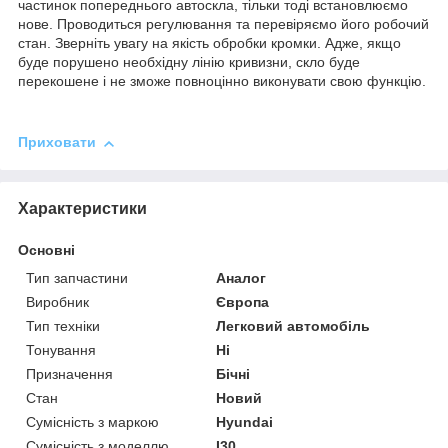
частинок попереднього автоскла, тільки тоді встановлюємо
нове. Проводиться регулювання та перевіряємо його робочий
стан. Зверніть увагу на якість обробки кромки. Адже, якщо
буде порушено необхідну лінію кривизни, скло буде
перекошене і не зможе повноцінно виконувати свою функцію.
Приховати
Характеристики
Основні
Тип запчастини
Аналог
Виробник
Європа
Тип техніки
Легковий автомобіль
Тонування
Ні
Призначення
Бічні
Стан
Новий
Сумісність з маркою
Hyundai
Сумісність з моделлю
I30