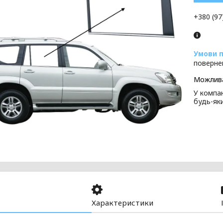
+380 (97
поверне
У компан
будь-як
Характеристики