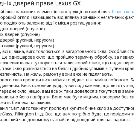
дніх дверей праве Lexus GX
йбільш важливих елементів конструкції автомобіля є
бічне скло
ороший огляд і захищають від впливу зовнішніх негативних фа
о поділяють залежно від їх місця розташування:
едніх дверей (опускне)
ніх дверей (опускне)
 дверей (рухливі, нерухомі)
ватирки (рухливі, нерухомі).
, всі ці вікна, виготовляються із загартованого скла. Особливі
і. Це одношарове скло, що пройшло термічну обробку, за певних
верхневих шарах, утворюється залишковий стиск, що надає виро
, таке скло розсипається на безліч дрібних уламків з тупими кра
зпечність. На жаль, ремонту вони вже не підлягають.
ового скла проводиться набагато рідше, ніж заміна лобового. Б
дженням. Весь основний удар, у вигляді каменів, що летять з-пі
переднє скло. Якщо, вам все ж таки довелося зіткнутися із замі
авильно його підібрати. Воно має бути міцним, прозорим без сп
ежить безпека пасажирів.
нія "Світ Автотюнінгу" пропонує купити бічне скло за доступною
feGlass, Pilkington і.т.д. Все, що вам потрібно буде, це повідоми
 короткий час допоможуть знайти відповідний для вас варіант.