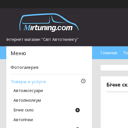
Інтернет магазин "Світ Автотюнінгу"
Главная
То
Фотогалерея
Товары и услуги
Бічне с
Автоаксесуари
Автолінолеум
Бічне скло
Автопічки