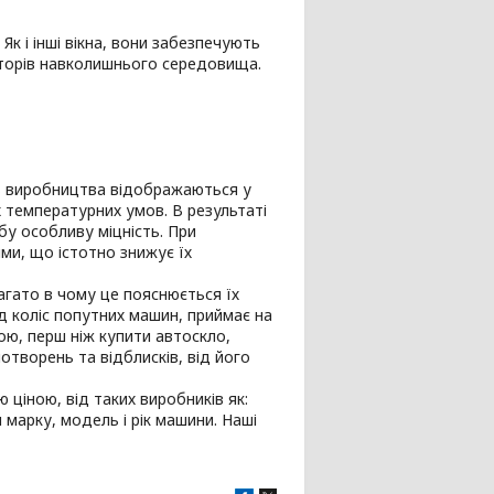
. Як і інші вікна, вони забезпечують
кторів навколишнього середовища.
сть виробництва відображаються у
 температурних умов. В результаті
бу особливу міцність. При
ями, що істотно знижує їх
агато в чому це пояснюється їх
д коліс попутних машин, приймає на
ною, перш ніж купити автоскло,
отворень та відблисків, від його
 ціною, від таких виробників як:
ти марку, модель і рік машини. Наші