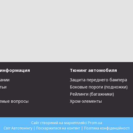
 информация
Тюнинг автомобиля
пании
Защита переднего бампера
тьи
Боковые пороги (подножки)
Рейлинги (багажники)
емые вопросы
Хром-элементы
Сайт створений на маркетплейсі
Prom.ua
Світ Автотюнінгу |
Поскаржитися на контент
|
Політика конфіденційності