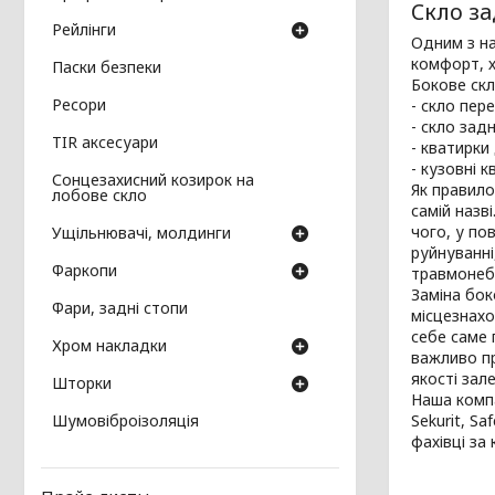
Скло за
Рейлінги
Одним з на
комфорт, х
Паски безпеки
Бокове скл
Ресори
- скло пер
- скло зад
TIR аксесуари
- кватирки
- кузовні к
Сонцезахисний козирок на
Як правило
лобове скло
самій назв
чого, у по
Ущільнювачі, молдинги
руйнуванні
Фаркопи
травмонебе
Заміна бок
Фари, задні стопи
місцезнахо
себе саме 
Хром накладки
важливо пр
якості зал
Шторки
Наша компа
Шумовіброізоляція
Sekurit, Sa
фахівці за