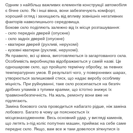
Одним з найбільш важливих елементів конструкції автомобіля
є бічне скло. Як і інші вікна, вони забезпечують комфорт,
хороший огляд і захищають від впливу зовнішніх негативних
факторів навколишнього середовища.
Бокове скло поділяють залежно від їх місця розташування:
- скло передніх дверей (опускне)
- скло задніх дверей (опускне)
- кватирки дверей (рухливі, нерухомі)
- кузовні кватирки (рухливі, нерухомі).
Як правило, всі ці вікна, виготовляються із загартованого скла.
Особливість виробництва відображаються у самій назві. Це
одношарове скло, що пройшло термічну обробку, за певних
температурних умов. В результаті чого, у поверхневих шарах,
утворюється залишковий стиск, що надає виробу особливу
міцність. При руйнуванні, таке скло розсипається на безліч
дрібних уламків з тупими краями, що істотно знижує їх
травмонебезпечність. На жаль, ремонту вони вже не
підлягають.
Заміна бокового скла проводиться набагато рідше, ніж заміна
лобового. Багато в чому це пояснюється їх
місцезнаходженням. Весь основний удар, у вигляді каменів,
що летять з-під коліс попутних машин, приймає на себе саме
переднє скло. Якщо, вам все ж таки довелося зіткнутися із