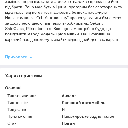
заміною, перш ніж купити автоскло, важливо правильно його
підібрати. Воно має бути міцним, прозорим без спотворень та
відблисків, від його якості залежить безпека пасажирів.
Наша компанія "Світ Автотюнінгу" пропонує купити бічне скло
за доступною ціною, від таких виробників як: Sekurit,
SafeGlass, Pilkington і.т.д. Все, що вам потрібно буде, це
повідомити марку, модель і рік машини. Наші фахівці за
короткий час допоможуть знайти відповідний для вас варіант.
Приховати
Характеристики
Основні
Тип запчастини
Аналог
Тип техніки
Легковий автомобіль
Тонування
Ні
Призначення
Пасажирське заднє праве
Стан
Новий