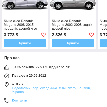
Бічне скло Renault
Бічне скло Renault
Бічн
Megane 2008-2015
Megane 2002-2008 задніх
Meg
передніх дверей ліве
дверей ліве
пере
3 773
2 326
3 7
₴
₴
Купити
Купити
Про нас
100% позитивних з 176 відгуків за рік
Працює з 20.05.2012
м. Київ
Подольский, пер. Академика Зелинского, 8а, Київ,
Україна
Контакти