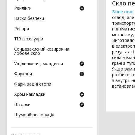
Скло п
Рейлінги
Бічне скло
огляд, але
Паски безпеки
транспортн
Ресори
підніматис
механізму,
TIR аксесуари
Виготовляє
в електроп
Сонцезахисний козирок на
результаті
лобове скло
сила механ
грані з ту
Ущільнювачі, молдинги
Якщо вам д
Фаркопи
розбитого 
з внутрішн
Фари, задні стопи
встановле
Хром накладки
Шторки
Шумовіброізоляція