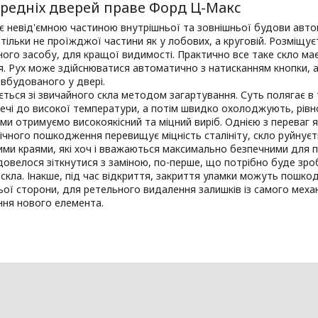
ередніх дверей праве Форд Ц-Макс
є невід'ємною частиною внутрішньої та зовнішньої будови автом
 тільки не проїжджої частини як у лобових, а круговій. Розміщ
ого засобу, для кращої видимості. Практично все таке скло має
я. Рух може здійснюватися автоматично з натисканням кнопки,
 вбудованого у двері.
ться зі звичайного скла методом загартування. Суть полягає в
ечі до високої температури, а потім швидко охолоджують, рівно
 ми отримуємо високоякісний та міцний виріб. Однією з переваг
ічного пошкодження перевищує міцність сталініту, скло руйнуєт
пими краями, які хоч і вважаються максимально безпечними для 
овелося зіткнутися з заміною, по-перше, що потрібно буде зроб
скла. Інакше, під час відкриття, закриття уламки можуть пошк
ьої сторони, для ретельного видалення залишків із самого механ
ння нового елемента.