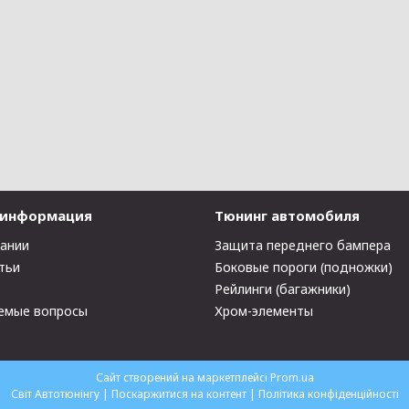
 информация
Тюнинг автомобиля
пании
Защита переднего бампера
тьи
Боковые пороги (подножки)
Рейлинги (багажники)
емые вопросы
Хром-элементы
Сайт створений на маркетплейсі
Prom.ua
Світ Автотюнінгу |
Поскаржитися на контент
|
Політика конфіденційності