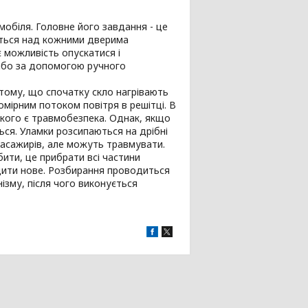
обіля. Головне його завдання - це
ується над кожними дверима
 можливість опускатися і
 або за допомогою ручного
 тому, що спочатку скло нагрівають
мірним потоком повітря в решітці. В
 якого є травмобезпека. Однак, якщо
ься. Уламки розсипаються на дрібні
пасажирів, але можуть травмувати.
ити, це прибрати всі частини
одити нове. Розбирання проводиться
ізму, після чого виконується