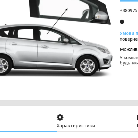
+380975
поверне
У компан
будь-як
Характеристики