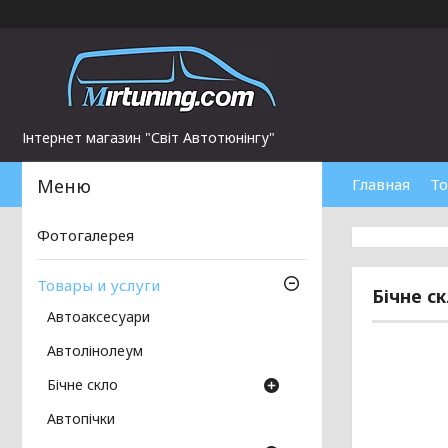
Інтернет магазин "Світ Автотюнінгу"
Главная
То
Фотогалерея
Товары и услуги
Бічне с
Автоаксесуари
Автолінолеум
Бічне скло
Автопічки