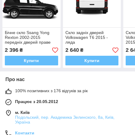
Бічне скло Ssang Yong
Скло задніх дверей
Скло
Rexton 2002-2015
Volkswagen T6 2015 -
Volk
передніх дверей праве
ляда
2015
2 396
2 640
2 6
₴
₴
Купити
Купити
Про нас
100% позитивних з 176 відгуків за рік
Працює з 20.05.2012
м. Київ
Подольский, пер. Академика Зелинского, 8а, Київ,
Україна
Контакти