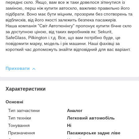
переднє скло. Якщо, вам все ж таки довелося зіткнутися із
заміною, перш ніж купити автоскло, важливо правильно його
підібрати. Воно має бути міцним, прозорим без спотворень та
відблисків, від його якості залежить безпека пасажирів.
Наша компанія "Світ Автотюнінгу" пропонує купити бічне скло
за доступною ціною, від таких виробників як: Sekurit,
SafeGlass, Pilkington і.т.д. Все, що вам потрібно буде, це
повідомити марку, модель і рік машини. Наші фахівці за
короткий час допоможуть знайти відповідний для вас варіант.
Приховати
Характеристики
Основні
Тип запчастини
Аналог
Тип техніки
Легковий автомобіль
Тонування
Ні
Призначення
Пасажирське заднє ліве