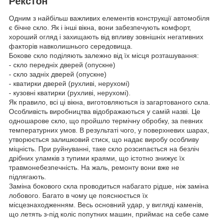
Рекстон
Одним з найбільш важливих елементів конструкції автомобіля
є бічне скло. Як і інші вікна, вони забезпечують комфорт,
хороший огляд і захищають від впливу зовнішніх негативних
факторів навколишнього середовища.
Бокове скло поділяють залежно від їх місця розташування:
- скло передніх дверей (опускне)
- скло задніх дверей (опускне)
- кватирки дверей (рухливі, нерухомі)
- кузовні кватирки (рухливі, нерухомі).
Як правило, всі ці вікна, виготовляються із загартованого скла.
Особливість виробництва відображаються у самій назві. Це
одношарове скло, що пройшло термічну обробку, за певних
температурних умов. В результаті чого, у поверхневих шарах,
утворюється залишковий стиск, що надає виробу особливу
міцність. При руйнуванні, таке скло розсипається на безліч
дрібних уламків з тупими краями, що істотно знижує їх
травмонебезпечність. На жаль, ремонту вони вже не
підлягають.
Заміна бокового скла проводиться набагато рідше, ніж заміна
лобового. Багато в чому це пояснюється їх
місцезнаходженням. Весь основний удар, у вигляді каменів,
що летять з-під коліс попутних машин, приймає на себе саме