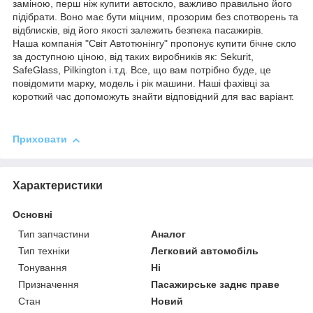
заміною, перш ніж купити автоскло, важливо правильно його
підібрати. Воно має бути міцним, прозорим без спотворень та
відблисків, від його якості залежить безпека пасажирів.
Наша компанія "Світ Автотюнінгу" пропонує купити бічне скло
за доступною ціною, від таких виробників як: Sekurit,
SafeGlass, Pilkington і.т.д. Все, що вам потрібно буде, це
повідомити марку, модель і рік машини. Наші фахівці за
короткий час допоможуть знайти відповідний для вас варіант.
Приховати
Характеристики
Основні
Тип запчастини
Аналог
Тип техніки
Легковий автомобіль
Тонування
Ні
Призначення
Пасажирське заднє праве
Стан
Новий