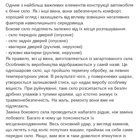
Одним з найбільш важливих елементів конструкції автомобіля
є бічне скло. Як і інші вікна, вони забезпечують комфорт,
хороший огляд і захищають від впливу зовнішніх негативних
факторів навколишнього середовища.
Бокове скло поділяють залежно від їх місця розташування:
- скло передніх дверей (опускне)
- скло задніх дверей (опускне)
- кватирки дверей (рухливі, нерухомі)
- кузовні кватирки (рухливі, нерухомі).
Як правило, всі ці вікна, виготовляються із загартованого скла.
Особливість виробництва відображаються у самій назві. Це
одношарове скло, що пройшло термічну обробку, за певних
температурних умов. В результаті чого, у поверхневих шарах,
утворюється залишковий стиск, що надає виробу особливу
міцність. При руйнуванні, таке скло розсипається на безліч
дрібних уламків з тупими краями, що істотно знижує їх
травмонебезпечність. На жаль, ремонту вони вже не
підлягають.
Заміна бокового скла проводиться набагато рідше, ніж заміна
лобового. Багато в чому це пояснюється їх
місцезнаходженням. Весь основний удар, у вигляді каменів,
що летять з-під коліс попутних машин, приймає на себе саме
переднє скло. Якщо, вам все ж таки довелося зіткнутися із