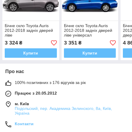
Бічне скло Toyota Auris
Бічне скло Toyota Auris
Бічн
2012-2018 задніх дверей
2012-2018 задніх дверей
2012
ліве
ліве універсал
двер
3 324
3 351
4 8
₴
₴
Купити
Купити
Про нас
100% позитивних з 176 відгуків за рік
Працює з 20.05.2012
м. Київ
Подольский, пер. Академика Зелинского, 8а, Київ,
Україна
Контакти