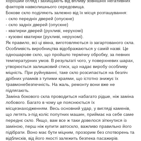
хороший огляд і захищають від впливу зовнішніх негативних
факторів навколишнього середовища.
Бокове скло поділяють залежно від їх місця розташування:
- скло передніх дверей (опускне)
- скло задніх дверей (опускне)
- кватирки дверей (рухливі, нерухомі)
- кузовні кватирки (рухливі, нерухомі).
Як правило, всі ці вікна, виготовляються із загартованого скла.
Особливість виробництва відображаються у самій назві. Це
одношарове скло, що пройшло термічну обробку, за певних
температурних умов. В результаті чого, у поверхневих шарах,
утворюється залишковий стиск, що надає виробу особливу
міцність. При руйнуванні, таке скло розсипається на безліч
дрібних уламків з тупими краями, що істотно знижує їх
травмонебезпечність. На жаль, ремонту вони вже не
підлягають.
Заміна бокового скла проводиться набагато рідше, ніж заміна
лобового. Багато в чому це пояснюється їх
місцезнаходженням. Весь основний удар, у вигляді каменів,
що летять з-під коліс попутних машин, приймає на себе саме
переднє скло. Якщо, вам все ж таки довелося зіткнутися із
заміною, перш ніж купити автоскло, важливо правильно його
підібрати. Воно має бути міцним, прозорим без спотворень та
відблисків, від його якості залежить безпека пасажирів.