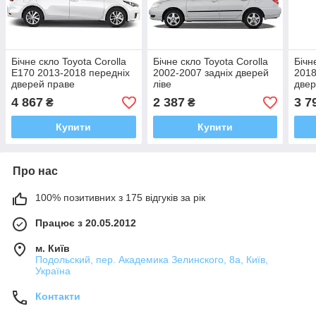
Бічне скло Toyota Corolla
Бічне скло Toyota Corolla
Бічн
E170 2013-2018 передніх
2002-2007 задніх дверей
2018
дверей праве
ліве
двер
4 867
2 387
3 7
₴
₴
Купити
Купити
Про нас
100% позитивних з 175 відгуків за рік
Працює з 20.05.2012
м. Київ
Подольский, пер. Академика Зелинского, 8а, Київ,
Україна
Контакти