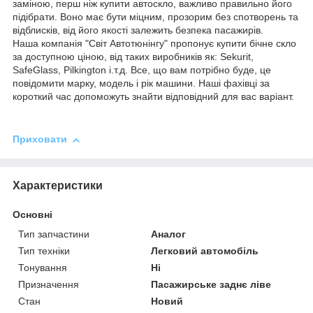
заміною, перш ніж купити автоскло, важливо правильно його
підібрати. Воно має бути міцним, прозорим без спотворень та
відблисків, від його якості залежить безпека пасажирів.
Наша компанія "Світ Автотюнінгу" пропонує купити бічне скло
за доступною ціною, від таких виробників як: Sekurit,
SafeGlass, Pilkington і.т.д. Все, що вам потрібно буде, це
повідомити марку, модель і рік машини. Наші фахівці за
короткий час допоможуть знайти відповідний для вас варіант.
Приховати
Характеристики
Основні
Тип запчастини
Аналог
Тип техніки
Легковий автомобіль
Тонування
Ні
Призначення
Пасажирське заднє ліве
Стан
Новий