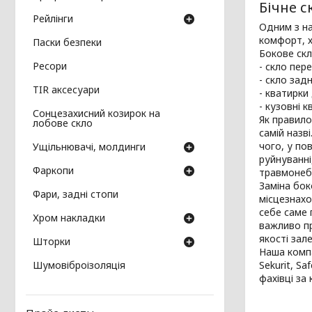
Бічне с
Рейлінги
Одним з на
комфорт, х
Паски безпеки
Бокове скл
Ресори
- скло пер
- скло зад
TIR аксесуари
- кватирки
- кузовні к
Сонцезахисний козирок на
Як правило
лобове скло
самій назв
чого, у по
Ущільнювачі, молдинги
руйнуванні
Фаркопи
травмонебе
Заміна бок
Фари, задні стопи
місцезнахо
себе саме 
Хром накладки
важливо пр
якості зал
Шторки
Наша компа
Шумовіброізоляція
Sekurit, Sa
фахівці за