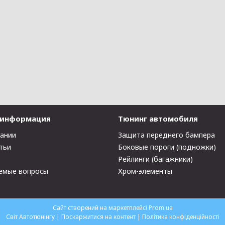
 информация
Тюнинг автомобиля
пании
Защита переднего бампера
тьи
Боковые пороги (подножки)
Рейлинги (багажники)
емые вопросы
Хром-элементы
Сайт створений на маркетплейсі
Prom.ua
Світ Автотюнінгу |
Поскаржитися на контент
|
Політика конфіденційності