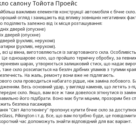
кло салону Тойота Проейс
йбільш важливих елементів конструкції автомобіля є бічне скло. 
ороший огляд і захищають від впливу зовнішніх негативних фа
о поділяють залежно від їх місця розташування:
едніх дверей (опускне)
ніх дверей (опускне)
 дверей (рухливі, нерухомі)
ватирки (рухливі, нерухомі).
, всі ці вікна, виготовляються із загартованого скла. Особливі
і. Це одношарове скло, що пройшло термічну обробку, за певних
верхневих шарах, утворюється залишковий стиск, що надає виро
, таке скло розсипається на безліч дрібних уламків з тупими кра
зпечність. На жаль, ремонту вони вже не підлягають.
ового скла проводиться набагато рідше, ніж заміна лобового. Б
дженням. Весь основний удар, у вигляді каменів, що летять з-пі
переднє скло. Якщо, вам все ж таки довелося зіткнутися із замі
авильно його підібрати. Воно має бути міцним, прозорим без сп
ежить безпека пасажирів.
нія "Світ Автотюнінгу" пропонує купити бічне скло за доступною
feGlass, Pilkington і.т.д. Все, що вам потрібно буде, це повідоми
 короткий час допоможуть знайти відповідний для вас варіант.