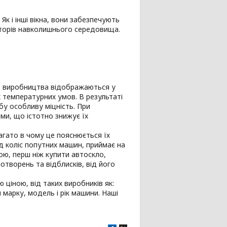
Як і інші вікна, вони забезпечують
кторів навколишнього середовища.
сть виробництва відображаються у
 температурних умов. В результаті
бу особливу міцність. При
ями, що істотно знижує їх
агато в чому це пояснюється їх
д коліс попутних машин, приймає на
ною, перш ніж купити автоскло,
отворень та відблисків, від його
 ціною, від таких виробників як:
ти марку, модель і рік машини. Наші