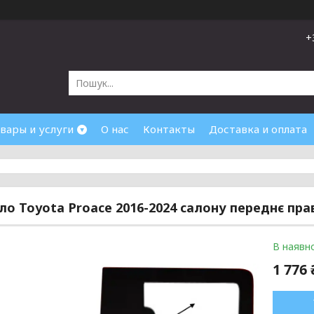
+
вары и услуги
О нас
Контакты
Доставка и оплата
кло Toyota Proace 2016-2024 салону переднє пра
В наявно
1 776 