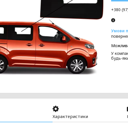
+380 (97
поверне
У компан
будь-як
Характеристики