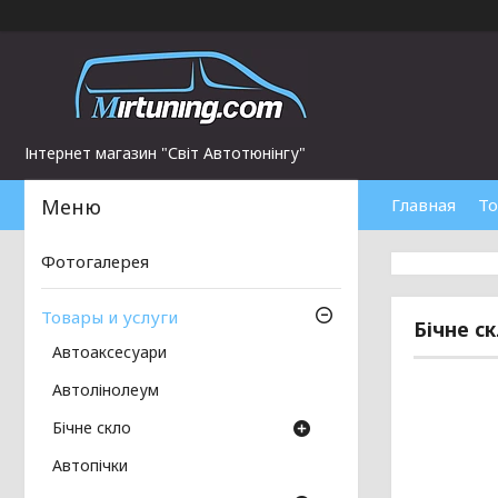
Інтернет магазин "Світ Автотюнінгу"
Главная
То
Фотогалерея
Товары и услуги
Бічне с
Автоаксесуари
Автолінолеум
Бічне скло
Автопічки