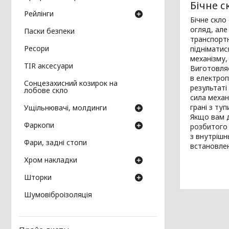
Бічне с
Рейлінги
Бічне скло
огляд, але
Паски безпеки
транспортн
Ресори
підніматис
механізму,
TIR аксесуари
Виготовляє
в електроп
Сонцезахисний козирок на
результаті
лобове скло
сила механ
грані з ту
Ущільнювачі, молдинги
Якщо вам д
Фаркопи
розбитого 
з внутрішн
Фари, задні стопи
встановле
Хром накладки
Шторки
Шумовіброізоляція