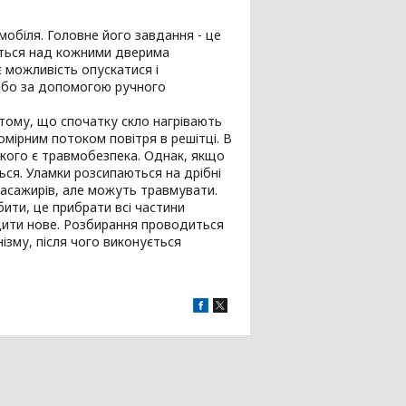
мобіля. Головне його завдання - це
ується над кожними дверима
 можливість опускатися і
 або за допомогою ручного
 тому, що спочатку скло нагрівають
мірним потоком повітря в решітці. В
 якого є травмобезпека. Однак, якщо
ься. Уламки розсипаються на дрібні
пасажирів, але можуть травмувати.
ити, це прибрати всі частини
одити нове. Розбирання проводиться
ізму, після чого виконується