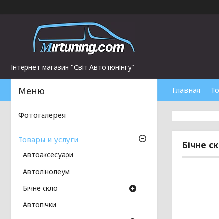
Інтернет магазин "Світ Автотюнінгу"
Главная
То
Фотогалерея
Товары и услуги
Бічне с
Автоаксесуари
Автолінолеум
Бічне скло
Автопічки