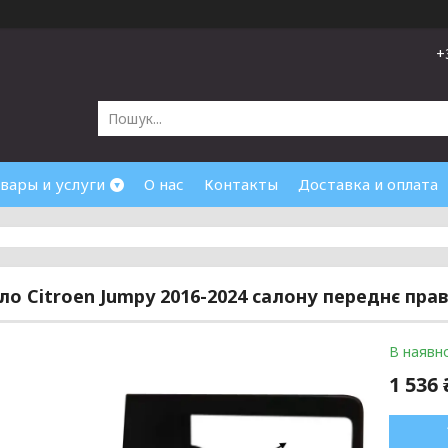
+
вары и услуги
О нас
Контакты
Доставка и оплата
кло Citroen Jumpy 2016-2024 салону переднє пра
В наявно
1 536 