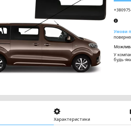
+380975
поверне
У компан
будь-як
Характеристики