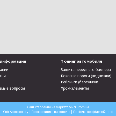
 информация
Тюнинг автомобиля
пании
Защита переднего бампера
тьи
Боковые пороги (подножки)
Рейлинги (багажники)
емые вопросы
Хром-элементы
Сайт створений на маркетплейсі
Prom.ua
Світ Автотюнінгу |
Поскаржитися на контент
|
Політика конфіденційності