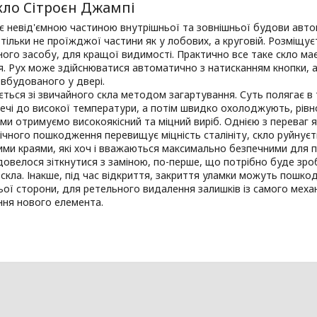
кло Сітроєн Джампі
 є невід'ємною частиною внутрішньої та зовнішньої будови авто
 тільки не проїжджої частини як у лобових, а круговій. Розміщ
ого засобу, для кращої видимості. Практично все таке скло має
я. Рух може здійснюватися автоматично з натисканням кнопки,
 вбудованого у двері.
ться зі звичайного скла методом загартування. Суть полягає в
ечі до високої температури, а потім швидко охолоджують, рівно
 ми отримуємо високоякісний та міцний виріб. Однією з переваг
ічного пошкодження перевищує міцність сталініту, скло руйнуєт
пими краями, які хоч і вважаються максимально безпечними для 
овелося зіткнутися з заміною, по-перше, що потрібно буде зроб
скла. Інакше, під час відкриття, закриття уламки можуть пошк
ьої сторони, для ретельного видалення залишків із самого механ
ння нового елемента.