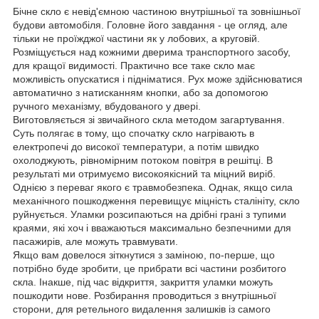
Бічне скло є невід'ємною частиною внутрішньої та зовнішньої
будови автомобіля. Головне його завдання - це огляд, але
тільки не проїжджої частини як у лобових, а круговій.
Розміщується над кожними дверима транспортного засобу,
для кращої видимості. Практично все таке скло має
можливість опускатися і підніматися. Рух може здійснюватися
автоматично з натисканням кнопки, або за допомогою
ручного механізму, вбудованого у двері.
Виготовляється зі звичайного скла методом загартування.
Суть полягає в тому, що спочатку скло нагрівають в
електропечі до високої температури, а потім швидко
охолоджують, рівномірним потоком повітря в решітці. В
результаті ми отримуємо високоякісний та міцний виріб.
Однією з переваг якого є травмобезпека. Однак, якщо сила
механічного пошкодження перевищує міцність сталініту, скло
руйнується. Уламки розсипаються на дрібні грані з тупими
краями, які хоч і вважаються максимально безпечними для
пасажирів, але можуть травмувати.
Якщо вам довелося зіткнутися з заміною, по-перше, що
потрібно буде зробити, це прибрати всі частини розбитого
скла. Інакше, під час відкриття, закриття уламки можуть
пошкодити нове. Розбирання проводиться з внутрішньої
сторони, для ретельного видалення залишків із самого