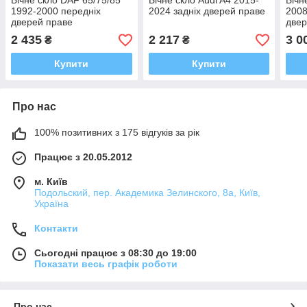
Бічне скло DAF 65/75/85
Бічне скло Audi A4 2015-
Бічн
1992-2000 передніх
2024 задніх дверей праве
2008
дверей праве
двер
2 435
2 217
3 0
₴
₴
Купити
Купити
Про нас
100% позитивних з 175 відгуків за рік
Працює з 20.05.2012
м. Київ
Подольский, пер. Академика Зелинского, 8а, Київ,
Україна
Контакти
Сьогодні працює з 08:30 до 19:00
Показати весь графік роботи
Про нас