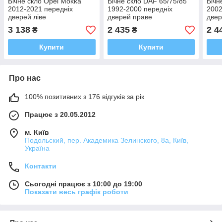
Бічне скло Opel Mokka
Бічне скло DAF 65/75/85
Бічн
2012-2021 передніх
1992-2000 передніх
2002
дверей ліве
дверей праве
двер
3 138
2 435
2 4
₴
₴
Купити
Купити
Про нас
100% позитивних з 176 відгуків за рік
Працює з 20.05.2012
м. Київ
Подольский, пер. Академика Зелинского, 8а, Київ,
Україна
Контакти
Сьогодні працює з 10:00 до 19:00
Показати весь графік роботи