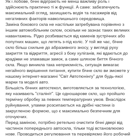
Як і лобове, бічні відіграють не менш важливу роль і
здійснюють практично ті ж функції. А саме: забезпечують
максимальний огляд, захищають водія та пасажирів від
негативних факторів навколишнього середовища.
Заміна бокового скла не настільки затребувана порівняно з
іншим автомобільним склом, оскільки не зазнає таких великих
навантажень. Рідко розбивається від каменів зустрічних або
попутних машин, що летять з-під коліс. У той же час, бічне
скло більш схильне до абразивного зносу, у вигляді руху
закриття та відкриття, агресії з боку хуліганів, які вдаються до
крадіжки не зламавши замок, а саме шляхом биття бічного
скла. Якщо виникла така неприємність, ситуація вимагає
негайного вирішення питання, купити бічне скло ви зможете у
нашому інтернет-магазині "Світ Автотюнінгу" для будь-якої
марки та моделі авто.
Більшість бічних автостекол, виготовляється за технологією,
яку називають "сталініт". Це одношарове скло, що пройшло
термічну обробку за певних температурних умов. Внаслідок
руйнування, уламки розсипаються на дрібні частини із
закругленою формою, що є максимально безпечним для
оточуючих.
Перед заміною, потрібно ретельно очистити бічні двері від
частинок попереднього автоскла, тільки тоді встановлюємо
нове. Проводиться регулювання та перевіряємо його робочий