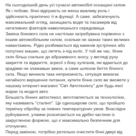
На сьогоднішній день усі сучасні автомобілі оснащені склом.
Як і лобове, бічні відіграють не менш важливу роль і
здійснюють практично ті ж функції. А саме: забезпечують
максимальний огляд, захищають водія та пасажирів від
негативних факторів навколишнього середовища.
Заміна бокового скла не настільки затребувана порівняно з
іншим автомобільним склом, оскільки не зазнає таких великих
навантажень. Рідко розбивається від каменів зустрічних або
попутних машин, що летять з-під коліс. У той же час, бічне
скло більш схильне до абразивного зносу, у вигляді руху
закриття та відкриття, агресії з боку хуліганів, які вдаються до
крадіжки не зламавши замок, а саме шляхом биття бічного
скла. Якщо виникла така неприємність, ситуація вимагає
негайного вирішення питання, купити бічне скло ви зможете у
нашому інтернет-магазині "Світ Автотюнінгу" для будь-якої
марки та моделі авто.
Більшість бічних автостекол, виготовляється за технологією,
яку називають "сталініт". Це одношарове скло, що пройшло
термічну обробку за певних температурних умов. Внаслідок
руйнування, уламки розсипаються на дрібні частини із
закругленою формою, що є максимально безпечним для
оточуючих.
Перед заміною, потрібно ретельно очистити бічні двері від