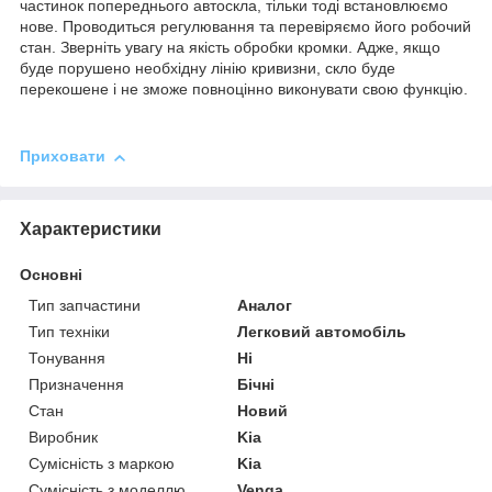
частинок попереднього автоскла, тільки тоді встановлюємо
нове. Проводиться регулювання та перевіряємо його робочий
стан. Зверніть увагу на якість обробки кромки. Адже, якщо
буде порушено необхідну лінію кривизни, скло буде
перекошене і не зможе повноцінно виконувати свою функцію.
Приховати
Характеристики
Основні
Тип запчастини
Аналог
Тип техніки
Легковий автомобіль
Тонування
Ні
Призначення
Бічні
Стан
Новий
Виробник
Kia
Сумісність з маркою
Kia
Сумісність з моделлю
Venga