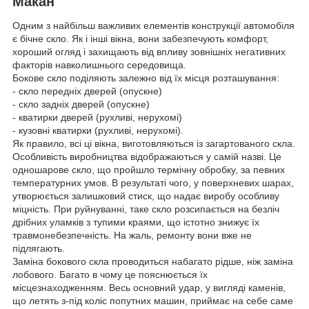
Макан
Одним з найбільш важливих елементів конструкції автомобіля
є бічне скло. Як і інші вікна, вони забезпечують комфорт,
хороший огляд і захищають від впливу зовнішніх негативних
факторів навколишнього середовища.
Бокове скло поділяють залежно від їх місця розташування:
- скло передніх дверей (опускне)
- скло задніх дверей (опускне)
- кватирки дверей (рухливі, нерухомі)
- кузовні кватирки (рухливі, нерухомі).
Як правило, всі ці вікна, виготовляються із загартованого скла.
Особливість виробництва відображаються у самій назві. Це
одношарове скло, що пройшло термічну обробку, за певних
температурних умов. В результаті чого, у поверхневих шарах,
утворюється залишковий стиск, що надає виробу особливу
міцність. При руйнуванні, таке скло розсипається на безліч
дрібних уламків з тупими краями, що істотно знижує їх
травмонебезпечність. На жаль, ремонту вони вже не
підлягають.
Заміна бокового скла проводиться набагато рідше, ніж заміна
лобового. Багато в чому це пояснюється їх
місцезнаходженням. Весь основний удар, у вигляді каменів,
що летять з-під коліс попутних машин, приймає на себе саме