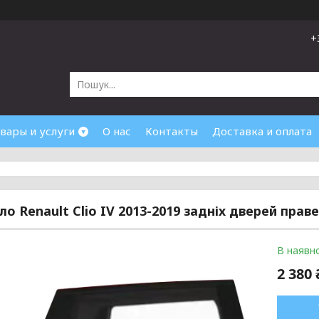
+
вары и услуги
О нас
Контакты
Доставка и оплата
ло Renault Clio IV 2013-2019 задніх дверей праве
В наявно
2 380 