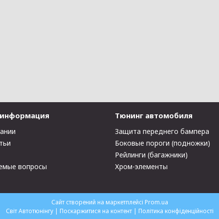
 информация
Тюнинг автомобиля
пании
Защита переднего бампера
тьи
Боковые пороги (подножки)
Рейлинги (багажники)
емые вопросы
Хром-элементы
Сайт створений на маркетплейсі
Prom.ua
Світ Автотюнінгу |
Поскаржитися на контент
|
Політика конфіденційності