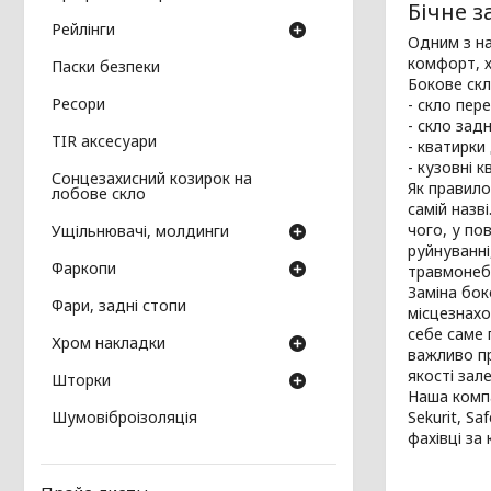
Бічне з
Рейлінги
Одним з на
комфорт, х
Паски безпеки
Бокове скл
Ресори
- скло пер
- скло зад
TIR аксесуари
- кватирки
- кузовні к
Сонцезахисний козирок на
Як правило
лобове скло
самій назв
чого, у по
Ущільнювачі, молдинги
руйнуванні
Фаркопи
травмонебе
Заміна бок
Фари, задні стопи
місцезнахо
себе саме 
Хром накладки
важливо пр
якості зал
Шторки
Наша компа
Шумовіброізоляція
Sekurit, Sa
фахівці за