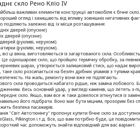
аднє скло Рено Кліо IV
йбільш важливих елементів конструкції автомобіля є бічне скло. 
ороший огляд і захищають від впливу зовнішніх негативних фа
о поділяють залежно від їх місця розташування:
едніх дверей (опускне)
ніх дверей (опускне)
 дверей (рухливі, нерухомі)
ватирки (рухливі, нерухомі).
, всі ці вікна, виготовляються із загартованого скла. Особливі
і. Це одношарове скло, що пройшло термічну обробку, за певних
верхневих шарах, утворюється залишковий стиск, що надає виро
, таке скло розсипається на безліч дрібних уламків з тупими кра
зпечність. На жаль, ремонту вони вже не підлягають.
ового скла проводиться набагато рідше, ніж заміна лобового. Б
дженням. Весь основний удар, у вигляді каменів, що летять з-пі
переднє скло. Якщо, вам все ж таки довелося зіткнутися із замі
авильно його підібрати. Воно має бути міцним, прозорим без сп
ежить безпека пасажирів.
нія "Світ Автотюнінгу" пропонує купити бічне скло за доступною
feGlass, Pilkington і.т.д. Все, що вам потрібно буде, це повідоми
 короткий час допоможуть знайти відповідний для вас варіант.