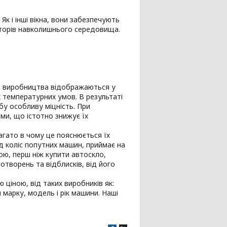
Як і інші вікна, вони забезпечують
кторів навколишнього середовища.
сть виробництва відображаються у
 температурних умов. В результаті
бу особливу міцність. При
ями, що істотно знижує їх
агато в чому це пояснюється їх
д коліс попутних машин, приймає на
ною, перш ніж купити автоскло,
отворень та відблисків, від його
 ціною, від таких виробників як:
ти марку, модель і рік машини. Наші