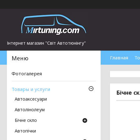
Інтернет магазин "Світ Автотюнінгу"
Главная
То
Фотогалерея
Товары и услуги
Бічне ск
Автоаксесуари
Автолінолеум
Бічне скло
Автопічки