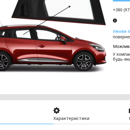
+380 (97
поверне
У компан
будь-як
Характеристики