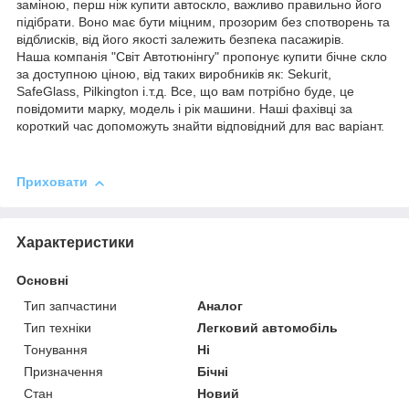
заміною, перш ніж купити автоскло, важливо правильно його
підібрати. Воно має бути міцним, прозорим без спотворень та
відблисків, від його якості залежить безпека пасажирів.
Наша компанія "Світ Автотюнінгу" пропонує купити бічне скло
за доступною ціною, від таких виробників як: Sekurit,
SafeGlass, Pilkington і.т.д. Все, що вам потрібно буде, це
повідомити марку, модель і рік машини. Наші фахівці за
короткий час допоможуть знайти відповідний для вас варіант.
Приховати
Характеристики
Основні
Тип запчастини
Аналог
Тип техніки
Легковий автомобіль
Тонування
Ні
Призначення
Бічні
Стан
Новий