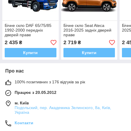
Бічне скло DAF 65/75/85
Бічне скло Seat Ateca
Бічн
1992-2000 передніх
2016-2025 задніх дверей
2025
дверей праве
праве
2 435
2 719
2 4
₴
₴
Купити
Купити
Про нас
100% позитивних з 176 відгуків за рік
Працює з 20.05.2012
м. Київ
Подольский, пер. Академика Зелинского, 8а, Київ,
Україна
Контакти