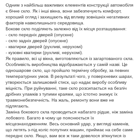
Одним з найбільш важливих елементів конструкції автомобіля
є бічне скло. Як і інші вікна, вони забезпечують комфорт,
хороший огляд і захищають від впливу зовнішніх негативних
факторів навколишнього середовища.
Бокове скло поділяють залежно від їх місця розташування:
- скло передніх дверей (опускне)
- скло задніх дверей (опускне)
- кватирки дверей (рухливі, нерухомі)
- кузовні кватирки (рухливі, нерухомі).
Як правило, всі ці вікна, виготовляються із загартованого скла.
Особливість виробництва відображаються у самій назві. Це
одношарове скло, що пройшло термічну обробку, за певних
температурних умов. В результаті чого, у поверхневих шарах,
утворюється залишковий стиск, що надає виробу особливу
міцність. При руйнуванні, таке скло розсипається на безліч
дрібних уламків з тупими краями, що істотно знижує їх
травмонебезпечність. На жаль, ремонту вони вже не
підлягають.
Заміна бокового скла проводиться набагато рідше, ніж заміна
лобового. Багато в чому це пояснюється їх
місцезнаходженням. Весь основний удар, у вигляді каменів,
що летять з-під коліс попутних машин, приймає на себе саме
переднє скло. Якщо, вам все ж таки довелося зіткнутися із