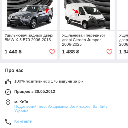
Ущільнювач задньої двері
Ущільнювач передньої
Ущіл
BMW X-5 E70 2006-2013
двері Citroën Jumper
двер
2006-2025
2006
1 440
1 488
1 3
₴
₴
Про нас
100% позитивних з 176 відгуків за рік
Працює з 20.05.2012
м. Київ
Подольский, пер. Академика Зелинского, 8а, Київ,
Україна
Контакти