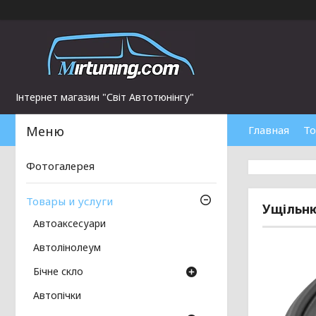
Інтернет магазин "Світ Автотюнінгу"
Главная
То
Фотогалерея
Товары и услуги
Ущільню
Автоаксесуари
Автолінолеум
Бічне скло
Автопічки