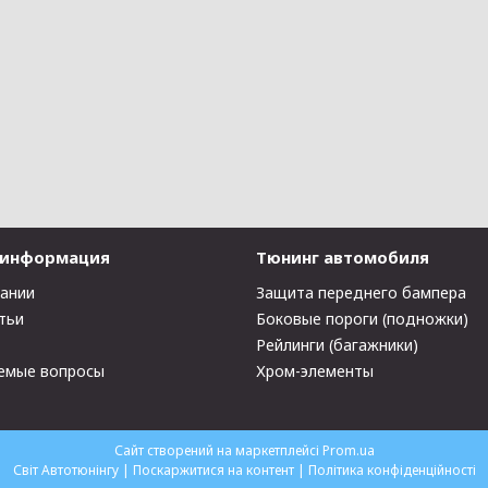
 информация
Тюнинг автомобиля
пании
Защита переднего бампера
тьи
Боковые пороги (подножки)
Рейлинги (багажники)
емые вопросы
Хром-элементы
Сайт створений на маркетплейсі
Prom.ua
Світ Автотюнінгу |
Поскаржитися на контент
|
Політика конфіденційності