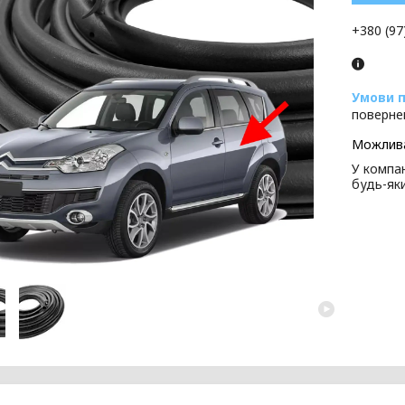
+380 (97
поверне
У компан
будь-як