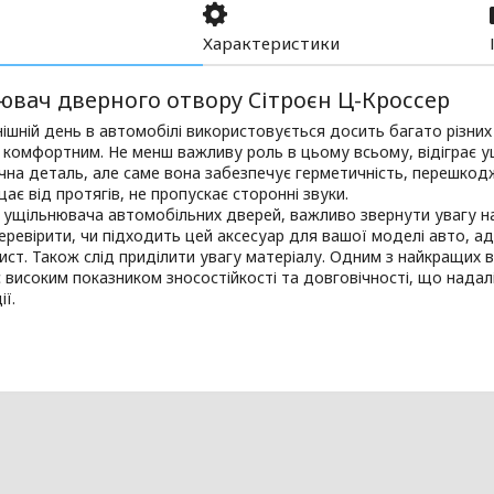
Характеристики
ювач дверного отвору Сітроєн Ц-Кроссер
ішній день в автомобілі використовується досить багато різних 
 комфортним. Не менш важливу роль в цьому всьому, відіграє у
чна деталь, але саме вона забезпечує герметичність, перешко
щає від протягів, не пропускає сторонні звуки.
 ущільнювача автомобільних дверей, важливо звернути увагу на 
еревірити, чи підходить цей аксесуар для вашої моделі авто, а
хист. Також слід приділити увагу матеріалу. Одним з найкращих 
є високим показником зносостійкості та довговічності, що надал
ії.