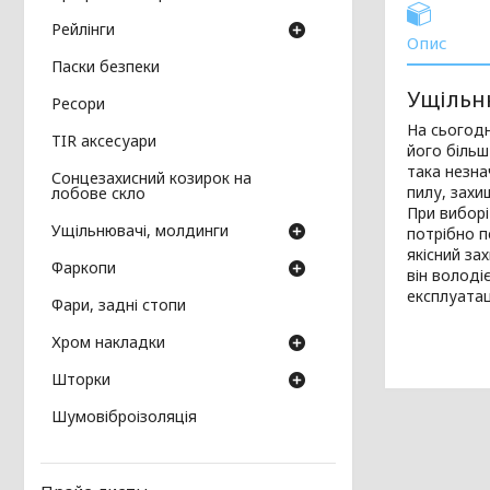
Рейлінги
Опис
Паски безпеки
Ущільн
Ресори
На сьогодн
TIR аксесуари
його більш
така незна
Сонцезахисний козирок на
пилу, захи
лобове скло
При виборі
Ущільнювачі, молдинги
потрібно п
якісний за
Фаркопи
він володі
експлуатац
Фари, задні стопи
Хром накладки
Шторки
Шумовіброізоляція