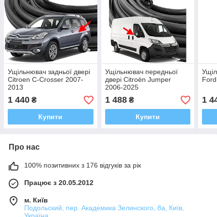
Ущільнювач задньої двері
Ущільнювач передньої
Ущіл
Citroen C-Crosser 2007-
двері Citroën Jumper
Ford
2013
2006-2025
1 440
1 488
1 4
₴
₴
Купити
Купити
Про нас
100% позитивних з 176 відгуків за рік
Працює з 20.05.2012
м. Київ
Подольский, пер. Академика Зелинского, 8а, Київ,
Україна