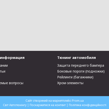
 информация
Тюнинг автомобиля
пании
Защита переднего бампера
тьи
Боковые пороги (подножки)
Рейлинги (багажники)
емые вопросы
Хром-элементы
Сайт створений на маркетплейсі
Prom.ua
Світ Автотюнінгу |
Поскаржитися на контент
|
Політика конфіденційності