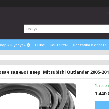
+
вары и услуги
О нас
Контакты
Доставка и оплата
вач задньої двері Mitsubishi Outlander 2005-20
Готово 
1 440 