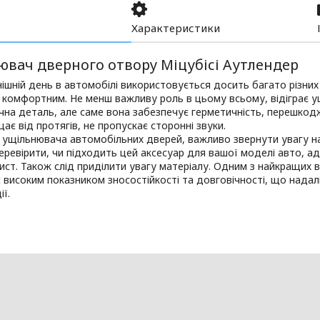
Характеристики
ювач дверного отвору Міцубісі Аутлендер
ішній день в автомобілі використовується досить багато різних 
 комфортним. Не менш важливу роль в цьому всьому, відіграє у
чна деталь, але саме вона забезпечує герметичність, перешко
щає від протягів, не пропускає сторонні звуки.
 ущільнювача автомобільних дверей, важливо звернути увагу на 
еревірити, чи підходить цей аксесуар для вашої моделі авто, а
хист. Також слід приділити увагу матеріалу. Одним з найкращих 
є високим показником зносостійкості та довговічності, що надал
ії.