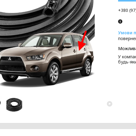
+380 (97
поверне
У компан
будь-як