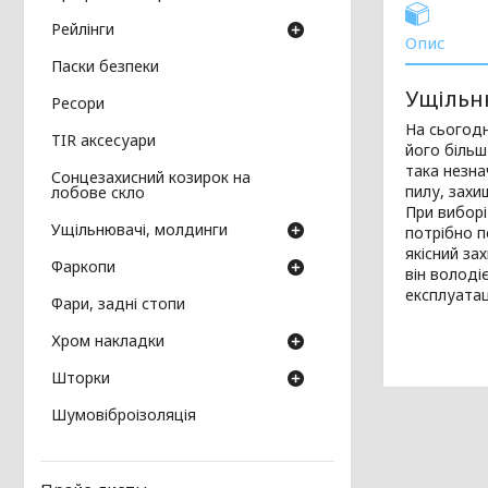
Рейлінги
Опис
Паски безпеки
Ущільн
Ресори
На сьогодн
TIR аксесуари
його більш
така незна
Сонцезахисний козирок на
пилу, захи
лобове скло
При виборі
Ущільнювачі, молдинги
потрібно п
якісний за
Фаркопи
він володі
експлуатац
Фари, задні стопи
Хром накладки
Шторки
Шумовіброізоляція