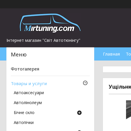
Інтернет магазин "Світ Автотюнінгу"
Главная
То
Фотогалерея
Товары и услуги
Ущільню
Автоаксесуари
Автолінолеум
Бічне скло
Автопічки