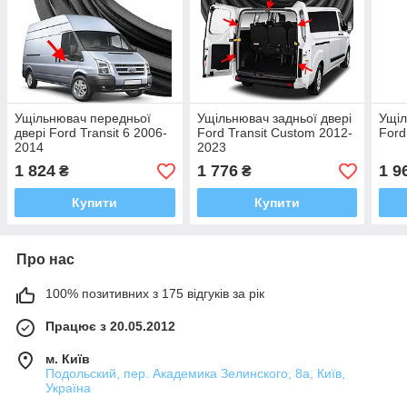
Ущільнювач передньої
Ущільнювач задньої двері
Ущіл
двері Ford Transit 6 2006-
Ford Transit Custom 2012-
Ford
2014
2023
1 824
1 776
1 9
₴
₴
Купити
Купити
Про нас
100% позитивних з 175 відгуків за рік
Працює з 20.05.2012
м. Київ
Подольский, пер. Академика Зелинского, 8а, Київ,
Україна