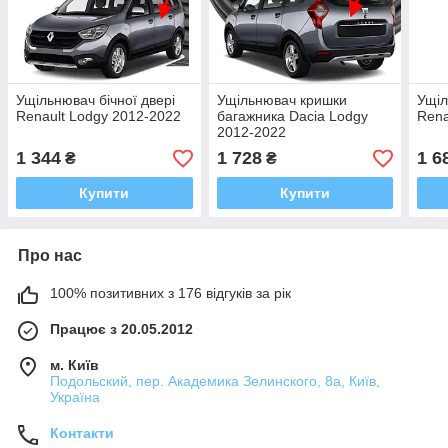
Ущільнювач бічної двері
Ущільнювач кришки
Ущіл
Renault Lodgy 2012-2022
багажника Dacia Lodgy
Rena
2012-2022
1 344
1 728
1 6
₴
₴
Купити
Купити
Про нас
100% позитивних з 176 відгуків за рік
Працює з 20.05.2012
м. Київ
Подольский, пер. Академика Зелинского, 8а, Київ,
Україна
Контакти