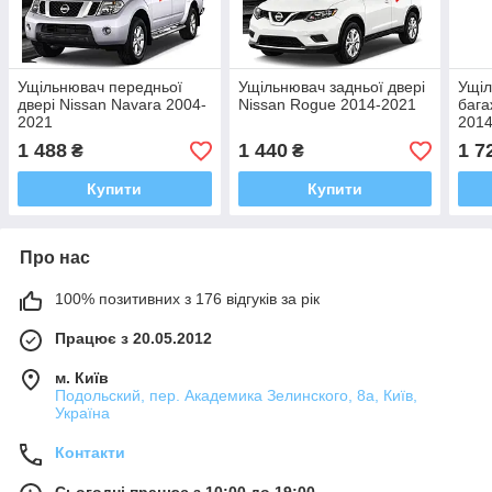
Ущільнювач передньої
Ущільнювач задньої двері
Ущіл
двері Nissan Navara 2004-
Nissan Rogue 2014-2021
бага
2021
2014
1 488
1 440
1 7
₴
₴
Купити
Купити
Про нас
100% позитивних з 176 відгуків за рік
Працює з 20.05.2012
м. Київ
Подольский, пер. Академика Зелинского, 8а, Київ,
Україна
Контакти