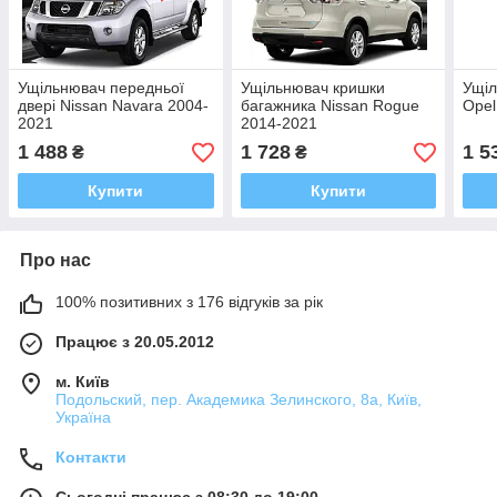
Ущільнювач передньої
Ущільнювач кришки
Ущіл
двері Nissan Navara 2004-
багажника Nissan Rogue
Opel
2021
2014-2021
1 488
1 728
1 5
₴
₴
Купити
Купити
Про нас
100% позитивних з 176 відгуків за рік
Працює з 20.05.2012
м. Київ
Подольский, пер. Академика Зелинского, 8а, Київ,
Україна
Контакти