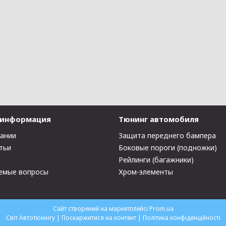
 информация
Тюнинг автомобиля
пании
Защита переднего бампера
тьи
Боковые пороги (подножки)
Рейлинги (багажники)
емые вопросы
Хром-элементы
Сайт створений на маркетплейсі
Prom.ua
Світ Автотюнінгу |
Поскаржитися на контент
|
Політика конфіденційності