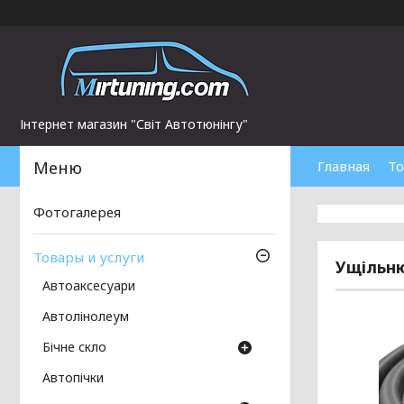
Інтернет магазин "Світ Автотюнінгу"
Главная
То
Фотогалерея
Товары и услуги
Ущільню
Автоаксесуари
Автолінолеум
Бічне скло
Автопічки