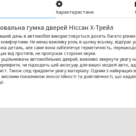
Характеристики
ювальна гумка дверей Ніссан Х-Трейл
ішній день в автомобілі використовується досить багато різних 
 комфортним. Не менш важливу роль в цьому всьому, відіграє у
чна деталь, але саме вона забезпечує герметичність, перешко
щає від протягів, не пропускає сторонні звуки.
 ущільнювача автомобільних дверей, важливо звернути увагу на 
еревірити, чи підходить цей аксесуар для вашої моделі авто, а
хист. Також слід приділити увагу матеріалу. Одним з найкращих 
є високим показником зносостійкості та довговічності, що надал
ії.