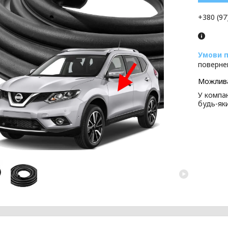
+380 (97
поверне
У компан
будь-як