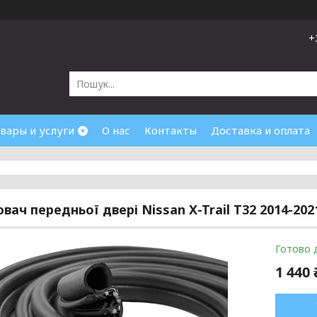
+
вары и услуги
О нас
Контакты
Доставка и оплата
вач передньої двері Nissan X-Trail T32 2014-202
Готово 
1 440 