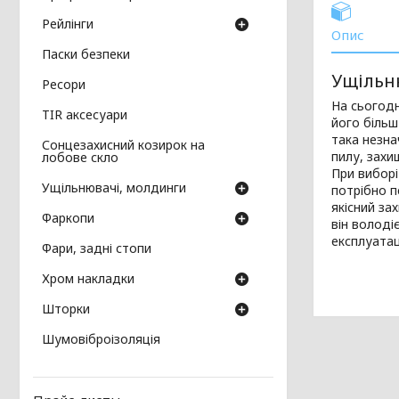
Рейлінги
Опис
Паски безпеки
Ущільн
Ресори
На сьогодн
TIR аксесуари
його більш
така незна
Сонцезахисний козирок на
пилу, захи
лобове скло
При виборі
Ущільнювачі, молдинги
потрібно п
якісний за
Фаркопи
він володі
експлуатац
Фари, задні стопи
Хром накладки
Шторки
Шумовіброізоляція