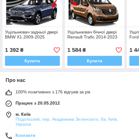
Ущільнювач задньої двері
Ущільнювач бічної двері
Ущіл
BMW X1 2009-2025
Renault Trafic 2014-2023
Ford
1 392
1 584
1 4
₴
₴
Купити
Купити
Про нас
100% позитивних з 176 відгуків за рік
Працює з 20.05.2012
м. Київ
Подольский, пер. Академика Зелинского, 8а, Київ,
Україна
Контакти