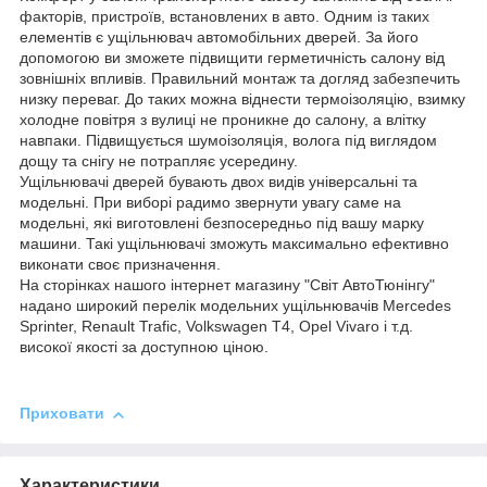
факторів, пристроїв, встановлених в авто. Одним із таких
елементів є ущільнювач автомобільних дверей. За його
допомогою ви зможете підвищити герметичність салону від
зовнішніх впливів. Правильний монтаж та догляд забезпечить
низку переваг. До таких можна віднести термоізоляцію, взимку
холодне повітря з вулиці не проникне до салону, а влітку
навпаки. Підвищується шумоізоляція, волога під виглядом
дощу та снігу не потрапляє усередину.
Ущільнювачі дверей бувають двох видів універсальні та
модельні. При виборі радимо звернути увагу саме на
модельні, які виготовлені безпосередньо під вашу марку
машини. Такі ущільнювачі зможуть максимально ефективно
виконати своє призначення.
На сторінках нашого інтернет магазину "Світ АвтоТюнінгу"
надано широкий перелік модельних ущільнювачів Mercedes
Sprinter, Renault Trafic, Volkswagen T4, Opel Vivaro і т.д.
високої якості за доступною ціною.
Приховати
Характеристики