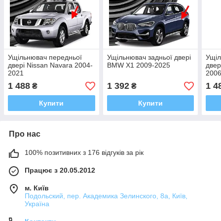
Ущільнювач передньої
Ущільнювач задньої двері
Ущіл
двері Nissan Navara 2004-
BMW X1 2009-2025
двер
2021
2006
1 488
1 392
1 4
₴
₴
Купити
Купити
Про нас
100% позитивних з 176 відгуків за рік
Працює з 20.05.2012
м. Київ
Подольский, пер. Академика Зелинского, 8а, Київ,
Україна