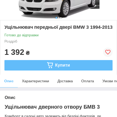
Ущільнювач передньої двері BMW 3 1994-2013
Готово до відправки
Роздріб
1 392
₴
Купити
Опис
Характеристики
Доставка
Оплата
Умови п
Опис
Ущільнювач дверного отвору БМВ 3
Комфорт в салоні авто залежить від безлічі факторів, де