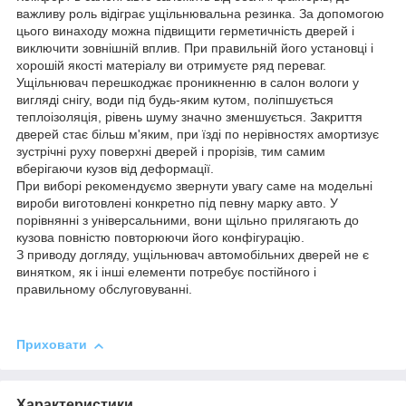
важливу роль відіграє ущільнювальна резинка. За допомогою
цього винаходу можна підвищити герметичність дверей і
виключити зовнішній вплив. При правильній його установці і
хорошій якості матеріалу ви отримуєте ряд переваг.
Ущільнювач перешкоджає проникненню в салон вологи у
вигляді снігу, води під будь-яким кутом, поліпшується
теплоізоляція, рівень шуму значно зменшується. Закриття
дверей стає більш м'яким, при їзді по нерівностях амортизує
зустрічні руху поверхні дверей і прорізів, тим самим
вберігаючи кузов від деформації.
При виборі рекомендуємо звернути увагу саме на модельні
вироби виготовлені конкретно під певну марку авто. У
порівнянні з універсальними, вони щільно прилягають до
кузова повністю повторюючи його конфігурацію.
З приводу догляду, ущільнювач автомобільних дверей не є
винятком, як і інші елементи потребує постійного і
правильному обслуговуванні.
Приховати
Характеристики