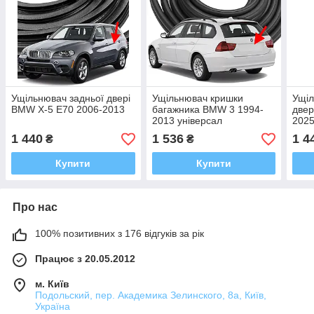
Ущільнювач задньої двері
Ущільнювач кришки
Ущіл
BMW X-5 E70 2006-2013
багажника BMW 3 1994-
двер
2013 універсал
202
1 440
1 536
1 4
₴
₴
Купити
Купити
Про нас
100% позитивних з 176 відгуків за рік
Працює з 20.05.2012
м. Київ
Подольский, пер. Академика Зелинского, 8а, Київ,
Україна