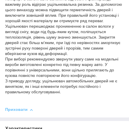
важливу роль відіграє ущільнювальна резинка. За допомогою
цього винаходу можна підвищити герметичність дверей і
виключити зовнішній вплив. При правильній його установці і
хорошій якості матеріалу ви отримуєте ряд переваг.
Ущільнювач перешкоджає проникненню в салон вологи у
вигляді снігу, води під будь-яким кутом, поліпшується
теплоізоляція, рівень шуму значно зменшується. Закриття
дверей стає більш м'яким, при їзді по нерівностях амортизує
зустрічні руху поверхні дверей і прорізів, тим самим
вберігаючи кузов від деформації.
При виборі рекомендуємо звернути увагу саме на модельні
вироби виготовлені конкретно під певну марку авто. У
порівнянні з універсальними, вони щільно прилягають до
кузова повністю повторюючи його конфігурацію.
З приводу догляду, ущільнювач автомобільних дверей не є
винятком, як і інші елементи потребує постійного і
правильному обслуговуванні.
Приховати
Характеристики