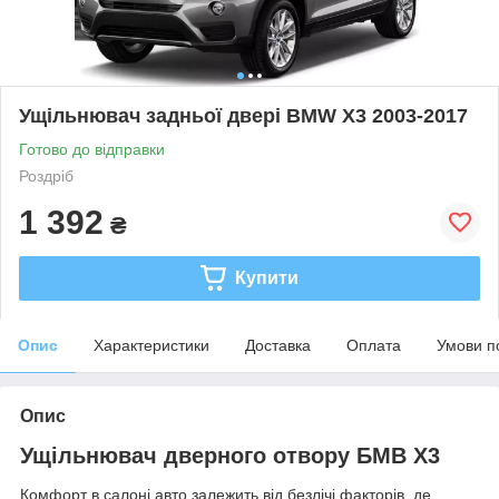
Ущільнювач задньої двері BMW X3 2003-2017
Готово до відправки
Роздріб
1 392
₴
Купити
Опис
Характеристики
Доставка
Оплата
Умови п
Опис
Ущільнювач дверного отвору БМВ Х3
Комфорт в салоні авто залежить від безлічі факторів, де