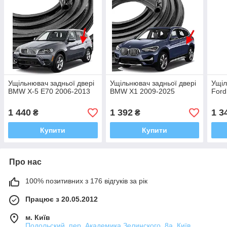
Ущільнювач задньої двері
Ущільнювач задньої двері
Ущіл
BMW X-5 E70 2006-2013
BMW X1 2009-2025
Ford
1 440
1 392
1 3
₴
₴
Купити
Купити
Про нас
100% позитивних з 176 відгуків за рік
Працює з 20.05.2012
м. Київ
Подольский, пер. Академика Зелинского, 8а, Київ,