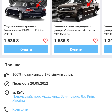
Ущільнювач кришки
Ущільнювач передньої
Ущіл
багажника BMW 5 1988-
двері Volkswagen Amarok
двер
2010
2010-2026
201
1 536
1 536
1 3
₴
₴
Купити
Купити
Про нас
100% позитивних з 176 відгуків за рік
Працює з 20.05.2012
м. Київ
Подольский, пер. Академика Зелинского, 8а, Київ,
Україна
Контакти