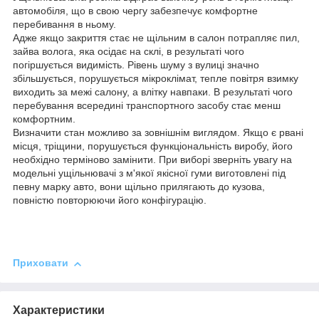
автомобіля, що в свою чергу забезпечує комфортне
перебивання в ньому.
Адже якщо закриття стає не щільним в салон потрапляє пил,
зайва волога, яка осідає на склі, в результаті чого
погіршується видимість. Рівень шуму з вулиці значно
збільшується, порушується мікроклімат, тепле повітря взимку
виходить за межі салону, а влітку навпаки. В результаті чого
перебування всередині транспортного засобу стає менш
комфортним.
Визначити стан можливо за зовнішнім виглядом. Якщо є рвані
місця, тріщини, порушується функціональність виробу, його
необхідно терміново замінити. При виборі зверніть увагу на
модельні ущільнювачі з м'якої якісної гуми виготовлені під
певну марку авто, вони щільно прилягають до кузова,
повністю повторюючи його конфігурацію.
Приховати
Характеристики