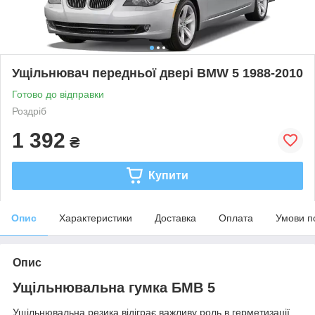
Ущільнювач передньої двері BMW 5 1988-2010
Готово до відправки
Роздріб
1 392
₴
Купити
Опис
Характеристики
Доставка
Оплата
Умови п
Опис
Ущільнювальна гумка БМВ 5
Ущільнювальна резика відіграє важливу роль в герметизації