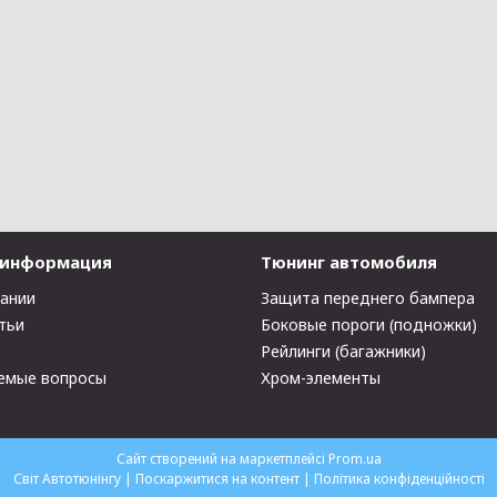
 информация
Тюнинг автомобиля
пании
Защита переднего бампера
тьи
Боковые пороги (подножки)
Рейлинги (багажники)
емые вопросы
Хром-элементы
Сайт створений на маркетплейсі
Prom.ua
Світ Автотюнінгу |
Поскаржитися на контент
|
Політика конфіденційності