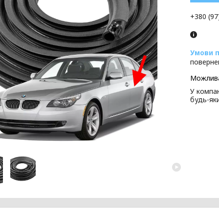
+380 (97
поверне
У компан
будь-як