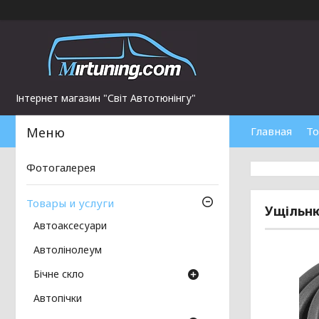
Інтернет магазин "Світ Автотюнінгу"
Главная
То
Фотогалерея
Товары и услуги
Ущільню
Автоаксесуари
Автолінолеум
Бічне скло
Автопічки