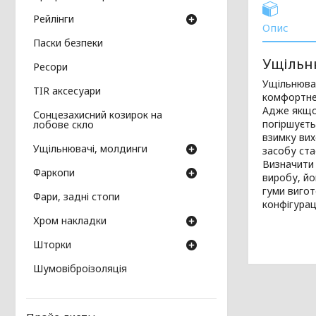
Рейлінги
Опис
Паски безпеки
Ущільн
Ресори
Ущільнювал
TIR аксесуари
комфортне
Адже якщо 
Сонцезахисний козирок на
погіршуєть
лобове скло
взимку вих
Ущільнювачі, молдинги
засобу ст
Визначити 
Фаркопи
виробу, йо
гуми вигот
Фари, задні стопи
конфігурац
Хром накладки
Шторки
Шумовіброізоляція