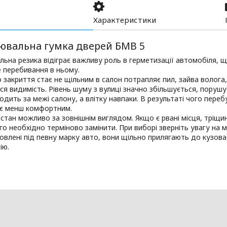
Характеристики
ювальна гумка дверей БМВ 5
ьна резика відіграє важливу роль в герметизації автомобіля, щ
 перебивання в ньому.
закриття стає не щільним в салон потрапляє пил, зайва волога, я
ся видимість. Рівень шуму з вулиці значно збільшується, порушу
одить за межі салону, а влітку навпаки. В результаті чого пере
ає менш комфортним.
стан можливо за зовнішнім виглядом. Якщо є рвані місця, тріщи
го необхідно терміново замінити. При виборі зверніть увагу на м
овлені під певну марку авто, вони щільно прилягають до кузов
ію.