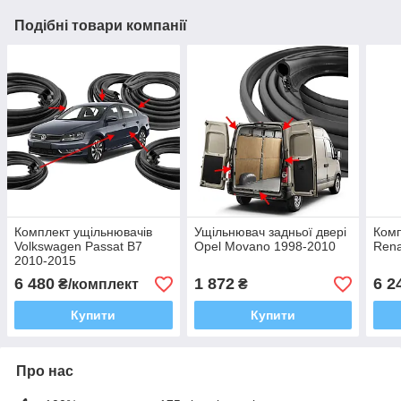
Подібні товари компанії
Комплект ущільнювачів
Ущільнювач задньої двері
Комп
Volkswagen Passat B7
Opel Movano 1998-2010
Rena
2010-2015
6 480
1 872
6 2
₴/комплект
₴
Купити
Купити
Про нас