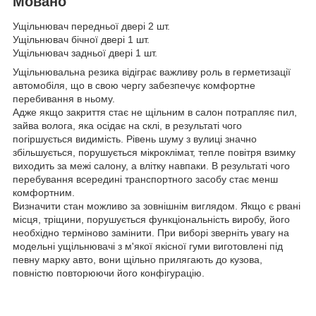
Мовано
Ущільнювач передньої двері 2 шт.
Ущільнювач бічної двері 1 шт.
Ущільнювач задньої двері 1 шт.
Ущільнювальна резика відіграє важливу роль в герметизації
автомобіля, що в свою чергу забезпечує комфортне
перебивання в ньому.
Адже якщо закриття стає не щільним в салон потрапляє пил,
зайва волога, яка осідає на склі, в результаті чого
погіршується видимість. Рівень шуму з вулиці значно
збільшується, порушується мікроклімат, тепле повітря взимку
виходить за межі салону, а влітку навпаки. В результаті чого
перебування всередині транспортного засобу стає менш
комфортним.
Визначити стан можливо за зовнішнім виглядом. Якщо є рвані
місця, тріщини, порушується функціональність виробу, його
необхідно терміново замінити. При виборі зверніть увагу на
модельні ущільнювачі з м'якої якісної гуми виготовлені під
певну марку авто, вони щільно прилягають до кузова,
повністю повторюючи його конфігурацію.