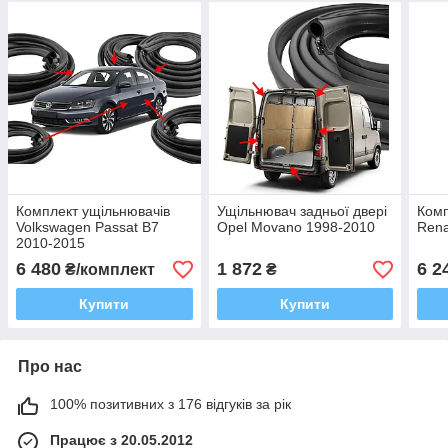
Комплект ущільнювачів
Ущільнювач задньої двері
Комп
Volkswagen Passat B7
Opel Movano 1998-2010
Rena
2010-2015
6 480
1 872
6 2
₴/комплект
₴
Купити
Купити
Про нас
100% позитивних з 176 відгуків за рік
Працює з 20.05.2012