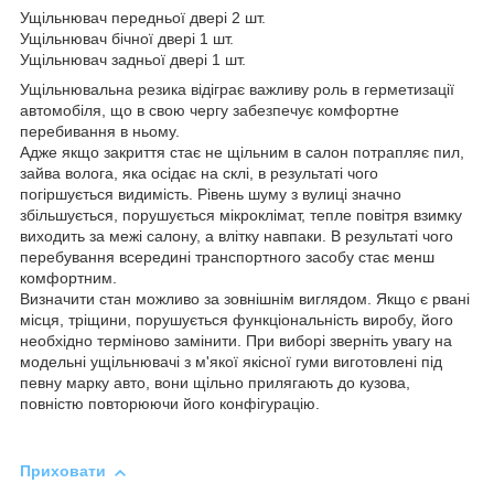
Ущільнювач передньої двері 2 шт.
Ущільнювач бічної двері 1 шт.
Ущільнювач задньої двері 1 шт.
Ущільнювальна резика відіграє важливу роль в герметизації
автомобіля, що в свою чергу забезпечує комфортне
перебивання в ньому.
Адже якщо закриття стає не щільним в салон потрапляє пил,
зайва волога, яка осідає на склі, в результаті чого
погіршується видимість. Рівень шуму з вулиці значно
збільшується, порушується мікроклімат, тепле повітря взимку
виходить за межі салону, а влітку навпаки. В результаті чого
перебування всередині транспортного засобу стає менш
комфортним.
Визначити стан можливо за зовнішнім виглядом. Якщо є рвані
місця, тріщини, порушується функціональність виробу, його
необхідно терміново замінити. При виборі зверніть увагу на
модельні ущільнювачі з м'якої якісної гуми виготовлені під
певну марку авто, вони щільно прилягають до кузова,
повністю повторюючи його конфігурацію.
Приховати