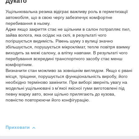
Дукато
Ущільнювальна резика відіграє важливу роль в герметизації
автомобіля, що в свою чергу забезпечує комфортне
перебивання в ньому.
Адже якщо закриття стає не щільним в салон потрапляє пил,
зайва волога, яка осідає на склі, в результаті чого
погіршується видимість. Рівень шуму з вулиці значно
збільшується, порушується мікроклімат, тепле повітря взимку
виходить за межі салону, а влітку навпаки. В результаті чого
перебування всередині транспортного засобу стає менш
комфортним.
Визначити стан можливо за зовнішнім виглядом. Якщо є рвані
місця, тріщини, порушується функціональність виробу, його
необхідно терміново замінити. При виборі зверніть увагу на
модельні ущільнювачі з м'якої якісної гуми виготовлені під
певну марку авто, вони щільно прилягають до кузова,
повністю повторюючи його конфігурацію.
Приховати