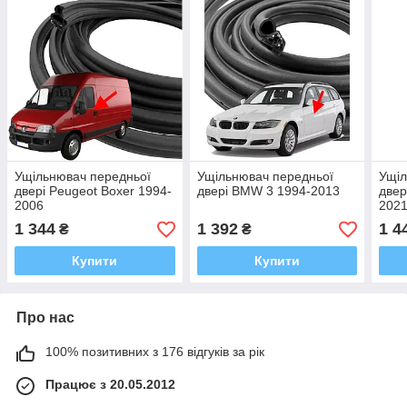
Ущільнювач передньої
Ущільнювач передньої
Ущіл
двері Peugeot Boxer 1994-
двері BMW 3 1994-2013
двер
2006
202
1 344
1 392
1 4
₴
₴
Купити
Купити
Про нас
100% позитивних з 176 відгуків за рік
Працює з 20.05.2012