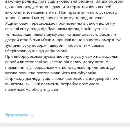
важливу роль відіграє ущільнювальна резинка. За допомогою
цього винаходу можна підвищити герметичність дверей і
виключити зовнішній вплив. При правильній його установці і
хорошій якості матеріалу ви отримуєте ряд переваг.
Ущільнювач перешкоджає проникненню в салон вологи у
вигляді снігу, води під будь-яким кутом, поліпшується
теплоізоляція, рівень шуму значно зменшується. Закриття
дверей стає більш м'яким, при їзді по нерівностях амортизує
зустрічні руху поверхні дверей і прорізів, тим самим
вберігаючи кузов від деформації.
При виборі рекомендуємо звернути увагу саме на модельні
вироби виготовлені конкретно під певну марку авто. У
порівнянні з універсальними, вони щільно прилягають до
кузова повністю повторюючи його конфігурацію.
З приводу догляду, ущільнювач автомобільних дверей не є
винятком, як і інші елементи потребує постійного і
правильному обслуговуванні.
Приховати