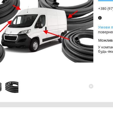
+380 (97
поверне
У компан
будь-як