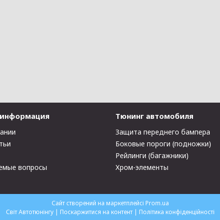
 информация
Тюнинг автомобиля
пании
Защита переднего бампера
тьи
Боковые пороги (подножки)
Рейлинги (багажники)
емые вопросы
Хром-элементы
Сайт створений на маркетплейсі
Prom.ua
Світ Автотюнінгу |
Поскаржитися на контент
|
Політика конфіденційності