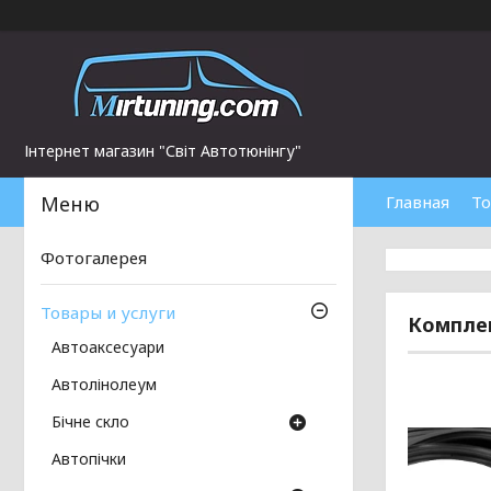
Інтернет магазин "Світ Автотюнінгу"
Главная
То
Фотогалерея
Товары и услуги
Комплек
Автоаксесуари
Автолінолеум
Бічне скло
Автопічки