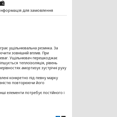
Інформація для замовлення
іграє ущільнювальна резинка. За
чити зовнішній вплив. При
ереваг. Ущільнювач перешкоджає
іпшується теплоізоляція, рівень
нерівностях амортизує зустрічні руху
лені конкретно під певну марку
повністю повторюючи його
нші елементи потребує постійного і