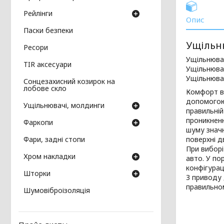
Рейлінги
Опис
Паски безпеки
Ущільн
Ресори
Ущільнювач
TIR аксесуари
Ущільнювач
Ущільнювач
Сонцезахисний козирок на
лобове скло
Комфорт в 
допомогою 
Ущільнювачі, молдинги
правильній
проникненн
Фаркопи
шуму значн
Фари, задні стопи
поверхні д
При виборі
Хром накладки
авто. У по
конфігурац
Шторки
З приводу 
правильном
Шумовіброізоляція