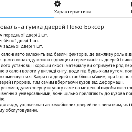
Характеристики
ювальна гумка дверей Пежо Боксер
 передньої двері 2 шт.
 бічної двері 1 шт.
 задньої двері 1 шт.
салоні авто залежить від безлічі факторів, де важливу роль від
цього винаходу можна підвищити герметичність дверей і виклю
 його установці і хорошій якості матеріалу ви отримуєте ряд п
ю в салон вологи у вигляді снігу, води під будь-яким кутом, пол
о зменшується. Закриття дверей стає більш м'яким, при їзді по 
верей і прорізів, тим самим вберігаючи кузов від деформації.
 рекомендуємо звернути увагу саме на модельні вироби виготов
рівнянні з універсальними, вони щільно прилягають до кузова 
ію.
догляду, ущільнювач автомобільних дверей не є винятком, як і і
у обслуговуванні.