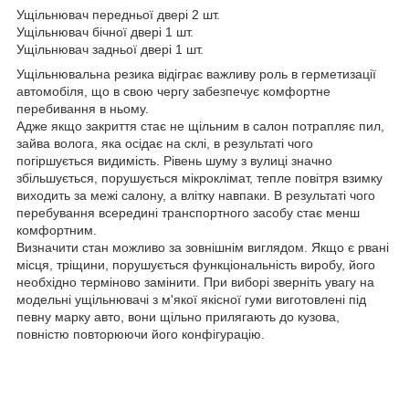
Ущільнювач передньої двері 2 шт.
Ущільнювач бічної двері 1 шт.
Ущільнювач задньої двері 1 шт.
Ущільнювальна резика відіграє важливу роль в герметизації
автомобіля, що в свою чергу забезпечує комфортне
перебивання в ньому.
Адже якщо закриття стає не щільним в салон потрапляє пил,
зайва волога, яка осідає на склі, в результаті чого
погіршується видимість. Рівень шуму з вулиці значно
збільшується, порушується мікроклімат, тепле повітря взимку
виходить за межі салону, а влітку навпаки. В результаті чого
перебування всередині транспортного засобу стає менш
комфортним.
Визначити стан можливо за зовнішнім виглядом. Якщо є рвані
місця, тріщини, порушується функціональність виробу, його
необхідно терміново замінити. При виборі зверніть увагу на
модельні ущільнювачі з м'якої якісної гуми виготовлені під
певну марку авто, вони щільно прилягають до кузова,
повністю повторюючи його конфігурацію.