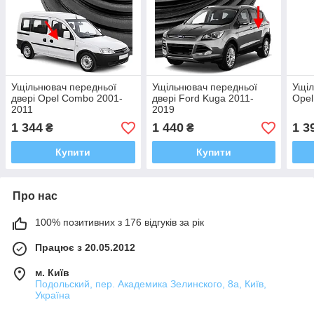
Ущільнювач передньої
Ущільнювач передньої
Ущіл
двері Opel Combo 2001-
двері Ford Kuga 2011-
Opel
2011
2019
1 344
1 440
1 3
₴
₴
Купити
Купити
Про нас
100% позитивних з 176 відгуків за рік
Працює з 20.05.2012
м. Київ
Подольский, пер. Академика Зелинского, 8а, Київ,
Україна