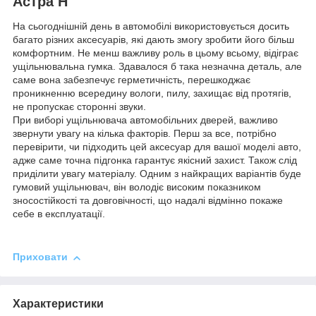
Астра Н
На сьогоднішній день в автомобілі використовується досить
багато різних аксесуарів, які дають змогу зробити його більш
комфортним. Не менш важливу роль в цьому всьому, відіграє
ущільнювальна гумка. Здавалося б така незначна деталь, але
саме вона забезпечує герметичність, перешкоджає
проникненню всередину вологи, пилу, захищає від протягів,
не пропускає сторонні звуки.
При виборі ущільнювача автомобільних дверей, важливо
звернути увагу на кілька факторів. Перш за все, потрібно
перевірити, чи підходить цей аксесуар для вашої моделі авто,
адже саме точна підгонка гарантує якісний захист. Також слід
приділити увагу матеріалу. Одним з найкращих варіантів буде
гумовий ущільнювач, він володіє високим показником
зносостійкості та довговічності, що надалі відмінно покаже
себе в експлуатації.
Приховати
Характеристики