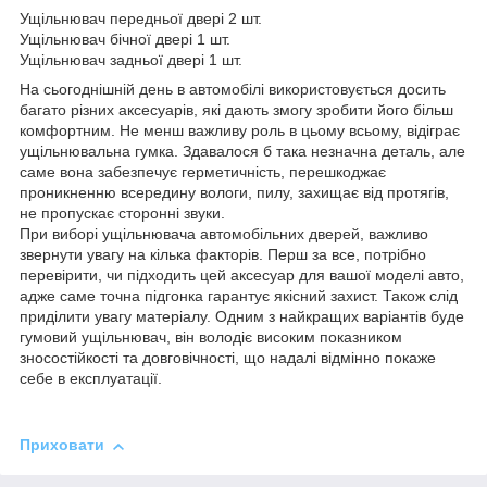
Ущільнювач передньої двері 2 шт.
Ущільнювач бічної двері 1 шт.
Ущільнювач задньої двері 1 шт.
На сьогоднішній день в автомобілі використовується досить
багато різних аксесуарів, які дають змогу зробити його більш
комфортним. Не менш важливу роль в цьому всьому, відіграє
ущільнювальна гумка. Здавалося б така незначна деталь, але
саме вона забезпечує герметичність, перешкоджає
проникненню всередину вологи, пилу, захищає від протягів,
не пропускає сторонні звуки.
При виборі ущільнювача автомобільних дверей, важливо
звернути увагу на кілька факторів. Перш за все, потрібно
перевірити, чи підходить цей аксесуар для вашої моделі авто,
адже саме точна підгонка гарантує якісний захист. Також слід
приділити увагу матеріалу. Одним з найкращих варіантів буде
гумовий ущільнювач, він володіє високим показником
зносостійкості та довговічності, що надалі відмінно покаже
себе в експлуатації.
Приховати