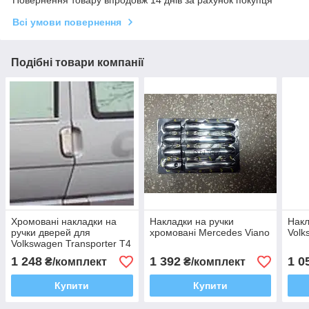
Всі умови повернення
Подібні товари компанії
Хромовані накладки на
Накладки на ручки
Накл
ручки дверей для
хромовані Mercedes Viano
Volk
Volkswagen Transporter T4
1 248
1 392
1 0
₴/комплект
₴/комплект
Купити
Купити