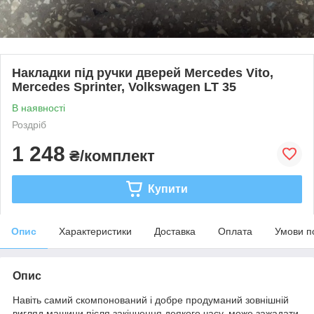
Накладки під ручки дверей Mercedes Vito,
Mercedes Sprinter, Volkswagen LT 35
В наявності
Роздріб
1 248
₴/комплект
Купити
Опис
Характеристики
Доставка
Оплата
Умови п
Опис
Навіть самий скомпонований і добре продуманий зовнішній
вигляд машини після закінчення деякого часу, може зажадати