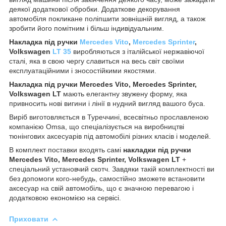
деякої додаткової обробки. Додаткове декорування
автомобіля покликане поліпшити зовнішній вигляд, а також
зробити його помітним і більш індивідуальним.
Накладка під ручки
Mercedes Vito
,
Mercedes Sprinter
,
Volkswagen
LT 35
виробляються з італійської нержавіючої
сталі, яка в свою чергу славиться на весь світ своїми
експлуатаційними і зносостійкими якостями.
Накладка під ручки Mercedes Vito, Mercedes Sprinter,
Volkswagen LT
мають елегантну звужену форму, яка
привносить нові вигини і лінії в нудний вигляд вашого буса.
Виріб виготовляється в Туреччині, всесвітньо прославленою
компанією Omsa, що спеціалізується на виробництві
тюнінгових аксесуарів під автомобілі різних класів і моделей.
В комплект поставки входять самі
накладки під ручки
Mercedes Vito, Mercedes Sprinter, Volkswagen LT
+
спеціальний установчий скотч. Завдяки такій комплектності ви
без допомоги кого-небудь, самостійно зможете встановити
аксесуар на свій автомобіль, що є значною перевагою і
додатковою економією на сервісі.
Приховати