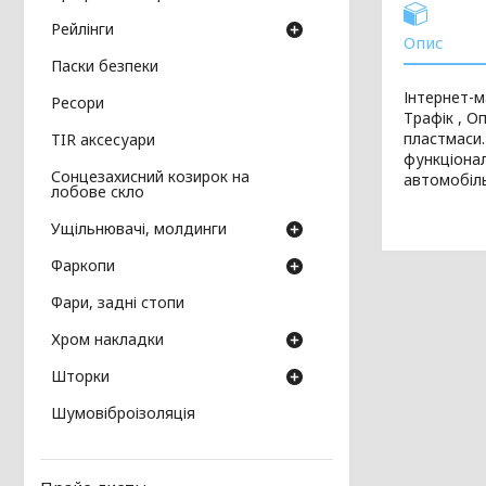
Рейлінги
Опис
Паски безпеки
Інтернет-м
Ресори
Трафік , О
пластмаси.
TIR аксесуари
функціонал
Сонцезахисний козирок на
автомобіль
лобове скло
Ущільнювачі, молдинги
Фаркопи
Фари, задні стопи
Хром накладки
Шторки
Шумовіброізоляція