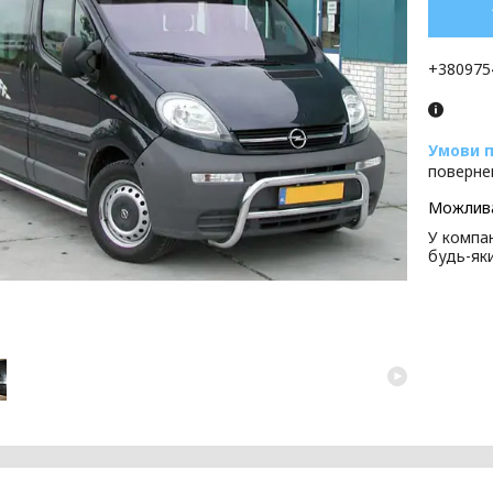
+380975
поверне
У компан
будь-як