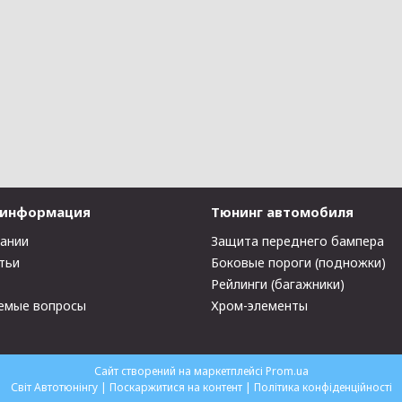
 информация
Тюнинг автомобиля
пании
Защита переднего бампера
тьи
Боковые пороги (подножки)
Рейлинги (багажники)
емые вопросы
Хром-элементы
Сайт створений на маркетплейсі
Prom.ua
Світ Автотюнінгу |
Поскаржитися на контент
|
Політика конфіденційності