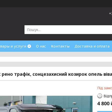
+
вары и услуги
О нас
Контакты
Доставка и оплата
 рено трафік, сонцезахисний козирок опель вів
Під зам
Відп
4 800 