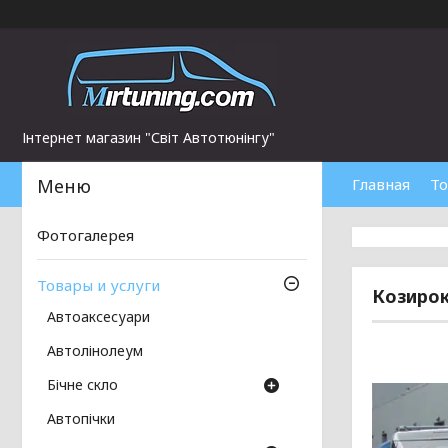
Інтернет магазин "Світ Автотюнінгу"
Главная
То
Фотогалерея
Товары и услуги
Козирок
Автоаксесуари
Автолінолеум
Бічне скло
Автопічки