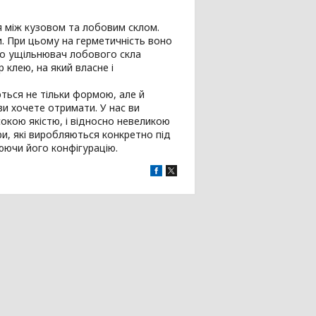
я між кузовом та лобовим склом.
. При цьому на герметичність воно
що ущільнювач лобового скла
 клею, на який власне і
ються не тільки формою, але й
и хочете отримати. У нас ви
окою якістю, і відносно невеликою
и, які виробляються конкретно під
юючи його конфігурацію.