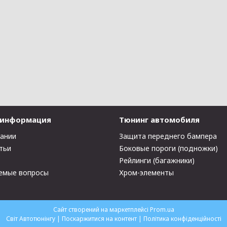
 информация
Тюнинг автомобиля
пании
Защита переднего бампера
тьи
Боковые пороги (подножки)
Рейлинги (багажники)
емые вопросы
Хром-элементы
Сайт створений на маркетплейсі
Prom.ua
Світ Автотюнінгу |
Поскаржитися на контент
|
Політика конфіденційності