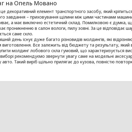
г на
Опель Мовано
це декоративний елемент транспортного засобу, який кріпитьс
го завдання – приховування щілини між цими частинами машини
ливає, а має виключно естетичний склад. Помилковою є думка, 
є проникненню в салон вологи, пилу зовні. За це відповідає шар
ться саме скло.
ішній день існує дуже багато різновидів молдингів, які відрізня
 виготовлення. Все залежить від бюджету та результату, який в
пити молдинг лобового скла гумовий, що характеризується вис
 виборі рекомендуємо звернути увагу саме на модельні аксесуар
 авто. Такий виріб щільно прилягає до кузова, повністю повтор