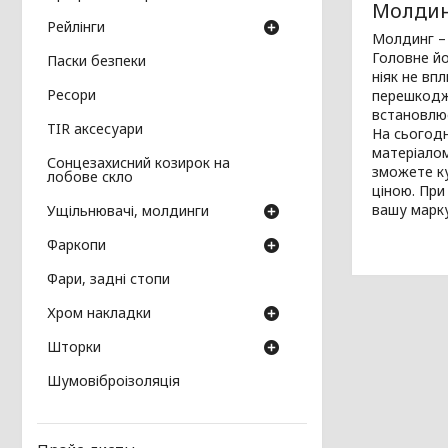
Молдин
Рейлінги
Молдинг – 
Головне йо
Паски безпеки
ніяк не вп
Ресори
перешкоджа
встановлює
TIR аксесуари
На сьогодн
матеріалом
Сонцезахисний козирок на
зможете ку
лобове скло
ціною. При
вашу марку
Ущільнювачі, молдинги
Фаркопи
Фари, задні стопи
Хром накладки
Шторки
Шумовіброізоляція