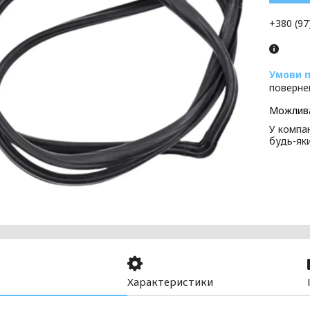
+380 (97
поверне
У компан
будь-як
Характеристики