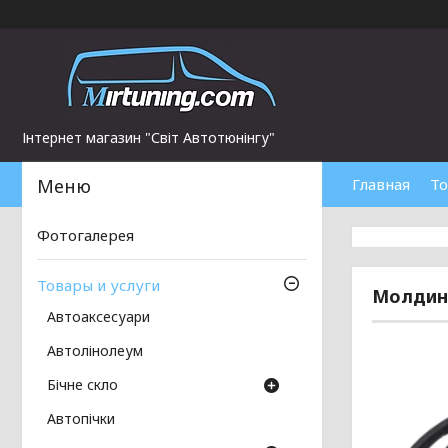
Інтернет магазин "Світ Автотюнінгу"
Главная
То
Фотогалерея
Товары и услуги
Молдинг
Автоаксесуари
Автолінолеум
Бічне скло
Автопічки