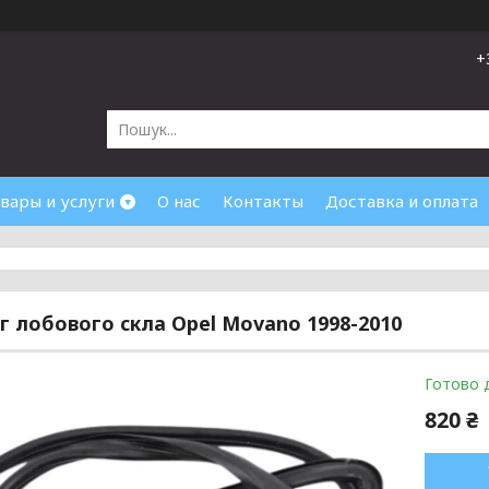
+
вары и услуги
О нас
Контакты
Доставка и оплата
 лобового скла Opel Movano 1998-2010
Готово 
820 ₴