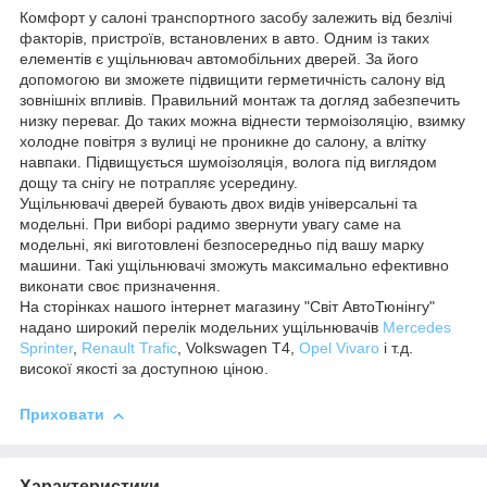
Комфорт у салоні транспортного засобу залежить від безлічі
факторів, пристроїв, встановлених в авто. Одним із таких
елементів є ущільнювач автомобільних дверей. За його
допомогою ви зможете підвищити герметичність салону від
зовнішніх впливів. Правильний монтаж та догляд забезпечить
низку переваг. До таких можна віднести термоізоляцію, взимку
холодне повітря з вулиці не проникне до салону, а влітку
навпаки. Підвищується шумоізоляція, волога під виглядом
дощу та снігу не потрапляє усередину.
Ущільнювачі дверей бувають двох видів універсальні та
модельні. При виборі радимо звернути увагу саме на
модельні, які виготовлені безпосередньо під вашу марку
машини. Такі ущільнювачі зможуть максимально ефективно
виконати своє призначення.
На сторінках нашого інтернет магазину "Світ АвтоТюнінгу"
надано широкий перелік модельних ущільнювачів
Mercedes
Sprinter
,
Renault Trafic
, Volkswagen T4,
Opel Vivaro
і т.д.
високої якості за доступною ціною.
Приховати
Характеристики