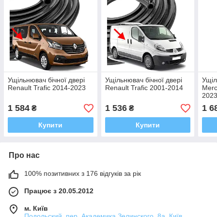
Ущільнювач бічної двері
Ущільнювач бічної двері
Ущіл
Renault Trafic 2014-2023
Renault Trafic 2001-2014
Merc
202
1 584
1 536
1 6
₴
₴
Купити
Купити
Про нас
100% позитивних з 176 відгуків за рік
Працює з 20.05.2012
м. Київ
Подольский, пер. Академика Зелинского, 8а, Київ,