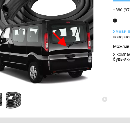
+380 (97
поверне
У компан
будь-як