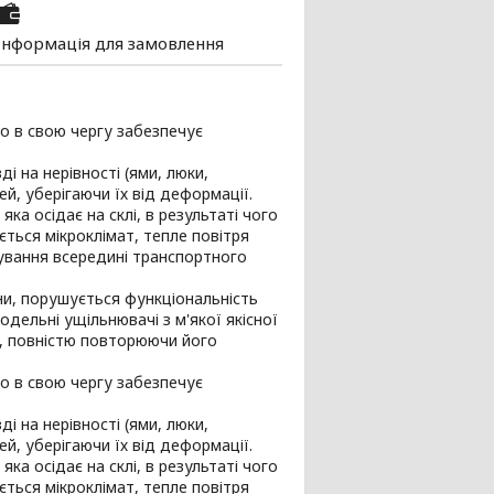
Інформація для замовлення
о в свою чергу забезпечує
і на нерівності (ями, люки,
ей, уберігаючи їх від деформації.
ка осідає на склі, в результаті чого
ється мікроклімат, тепле повітря
бування всередині транспортного
ни, порушується функціональність
одельні ущільнювачі з м'якої якісної
а, повністю повторюючи його
о в свою чергу забезпечує
і на нерівності (ями, люки,
ей, уберігаючи їх від деформації.
ка осідає на склі, в результаті чого
ється мікроклімат, тепле повітря