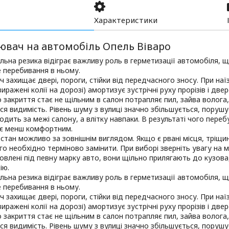
Характеристики
ювач на автомобіль Опель Віваро
ьна резика відіграє важливу роль в герметизації автомобіля, щ
 перебивання в ньому.
 захищає двері, пороги, стійки від передчасного зносу. При наїзд
иражені колії на дорозі) амортизує зустрічні руху прорізів і двер
закриття стає не щільним в салон потрапляє пил, зайва волога, я
ся видимість. Рівень шуму з вулиці значно збільшується, порушу
одить за межі салону, а влітку навпаки. В результаті чого пере
ає менш комфортним.
стан можливо за зовнішнім виглядом. Якщо є рвані місця, тріщи
го необхідно терміново замінити. При виборі зверніть увагу на м
овлені під певну марку авто, вони щільно прилягають до кузов
ію.
ьна резика відіграє важливу роль в герметизації автомобіля, щ
 перебивання в ньому.
 захищає двері, пороги, стійки від передчасного зносу. При наїзд
иражені колії на дорозі) амортизує зустрічні руху прорізів і двер
закриття стає не щільним в салон потрапляє пил, зайва волога, я
ся видимість. Рівень шуму з вулиці значно збільшується, порушу