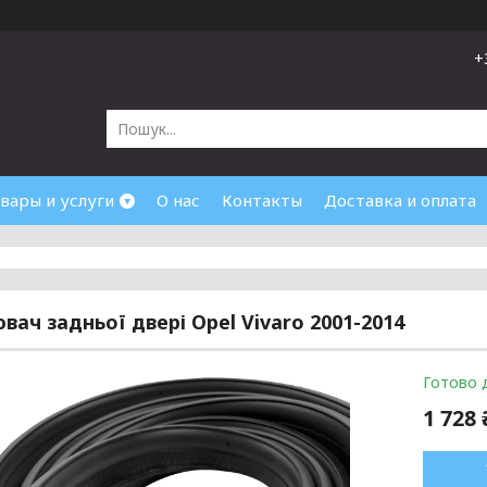
+
вары и услуги
О нас
Контакты
Доставка и оплата
вач задньої двері Opel Vivaro 2001-2014
Готово 
1 728 