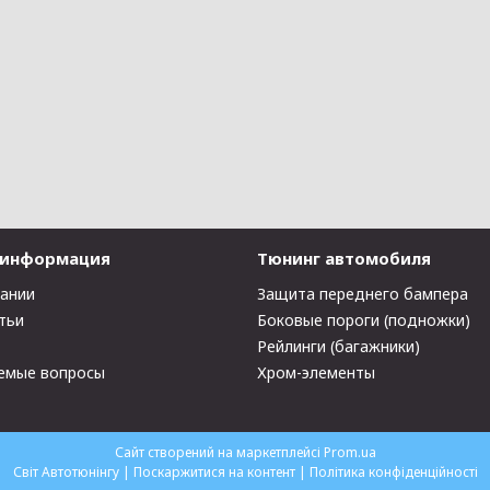
 информация
Тюнинг автомобиля
пании
Защита переднего бампера
тьи
Боковые пороги (подножки)
Рейлинги (багажники)
емые вопросы
Хром-элементы
Сайт створений на маркетплейсі
Prom.ua
Світ Автотюнінгу |
Поскаржитися на контент
|
Політика конфіденційності