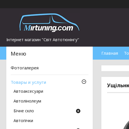
Інтернет магазин "Світ Автотюнінгу"
Главная
То
Фотогалерея
Товары и услуги
Ущільню
Автоаксесуари
Автолінолеум
Бічне скло
Автопічки