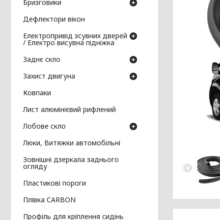
Бризговики
Дефлектори вікон
Електропривід зсувних дверей
/ Електро висувна підніжка
Заднє скло
Захист двигуна
Ковпаки
Лист алюмінієвий рифлений
Лобове скло
Люки, Витяжки автомобільні
Зовнішні дзеркала заднього
огляду
Пластикові пороги
Плівка CARBON
Профіль для кріплення сидінь