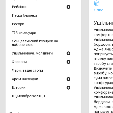
Рейлінги
Опис
Паски безпеки
Ущільн
Ресори
Ущільнювал
TIR аксесуари
комфортне
Ущільнювач
Сонцезахисний козирок на
бордюри, в
лобове скло
Адже якщо 
Ущільнювачі, молдинги
погіршуєть
взимку вих
Фаркопи
засобу ст
Визначити 
Фари, задні стопи
виробу, йо
гуми вигот
Хром накладки
конфігурац
Шторки
Ущільнювал
комфортне
Шумовіброізоляція
Ущільнювач
бордюри, в
Адже якщо 
погіршуєть