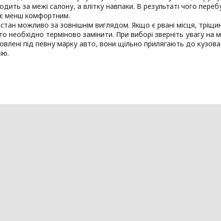
одить за межі салону, а влітку навпаки. В результаті чого пере
ає менш комфортним.
стан можливо за зовнішнім виглядом. Якщо є рвані місця, тріщи
го необхідно терміново замінити. При виборі зверніть увагу на м
овлені під певну марку авто, вони щільно прилягають до кузов
ію.