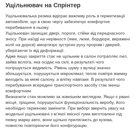
Ущільнювач на Спрінтер
Ущільнювальна резика відіграє важливу роль в герметизації
автомобіля, що в свою чергу забезпечує комфортне
перебивання в ньому.
Ущільнювач захищає двері, пороги, стійки від передчасного
зносу. При наїзді на нерівності (ями, люки, бордюри, виражені
колії на дорозі) амортизує зустрічні руху прорізів і дверей,
уберігаючи їх від деформації.
Адже якщо закриття стає не щільним в салон потрапляє пил,
зайва волога, яка осідає на склі, в результаті чого
погіршується видимість. Рівень шуму з вулиці значно
збільшується, порушується мікроклімат, тепле повітря взимку
виходить за межі салону, а влітку навпаки. В результаті чого
перебування всередині транспортного засобу стає менш
комфортним.
Визначити стан можливо за зовнішнім виглядом. Якщо є рвані
місця, тріщини, порушується функціональність виробу, його
необхідно терміново замінити. При виборі зверніть увагу на
модельні ущільнювачі з м'якої якісної гуми виготовлені під
певну марку авто, вони щільно прилягають до кузова,
повністю повторюючи його конфігурацію.