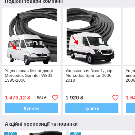
Подібні товари компанії
Ущільнювач бічної двері
Ущільнювач бічної двері
Ущіл
Mercedes Sprinter W901
Mercedes Sprinter 2006-
двер
1995-2006
2018
2006
1 473,12
1 920
1 6
₴
₴
1 584 ₴
Купити
Купити
Акційні пропозиції та новинки
–10%
–8%