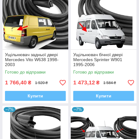
Ущільнювач задньої двері
Ущільнювач бічної двері
Mercedes Vito W638 1998-
Mercedes Sprinter W901
2003
1995-2006
Готово до відправки
Готово до відправки
1 766,40
1 473,12
₴
₴
1 920 ₴
1 584 ₴
Купити
Купити
–7%
–7%